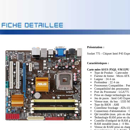
Présentation :
Socket 775 - Chipset Intel P43 Ex
Caractéristiques :
Carte mère ASUS P5QL-VM EPU
Type de Produit : Carte-mère
Facteur de forme : Micro ATX
Largeur : 24.4 cm
Profondeur : 22.4 cm
Processeurs Compatibles : Pe
Compatibilité des processeurs 
Port du Processeur : LGA775 
Prise en charge technologie mu
Jeu de puces : Intel G43 Expre
Vitesse max. du bus : 1333 
Type du BIOS : AMI
Contrôleur Stockage : ATA-13
Connecteurs d'alimentation : 
Qté installée (max. pris en char
Technologie RAM prise en 
Contrôle d'intégrité de RAM 
RAM installée (max.) : 0 Mo
Vitesse de RAM prise en cha