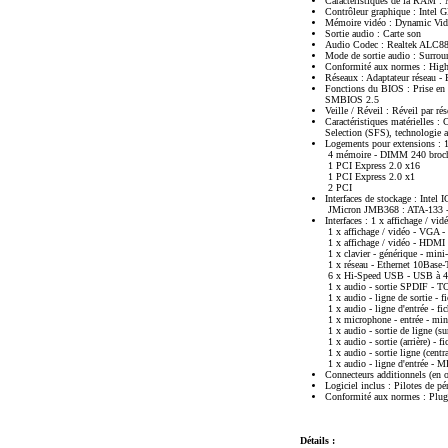
Caractéristiques de la RAM 
Contrôleur graphique : Inte
Mémoire vidéo : Dynamic Vi
Sortie audio : Carte son
Audio Codec : Realtek ALC8
Mode de sortie audio : Surrou
Conformité aux normes : High
Réseaux : Adaptateur réseau - 
Fonctions du BIOS : Prise en
SMBIOS 2.5
Veille / Réveil : Réveil par 
Caractéristiques matérielles
Selection (SFS), technologie
Logements pour extensions : 
4 mémoire - DIMM 240 broc
1 PCI Express 2.0 x16
1 PCI Express 2.0 x1
2 PCI
Interfaces de stockage : Intel 
JMicron JMB368 : ATA-133 - co
Interfaces : 1 x affichage / v
1 x affichage / vidéo - VGA 
1 x affichage / vidéo - HDMI
1 x clavier - générique - mini
1 x réseau - Ethernet 10Base
6 x Hi-Speed USB - USB à 4 
1 x audio - sortie SPDIF - 
1 x audio - ligne de sortie -
1 x audio - ligne d'entrée - 
1 x microphone - entrée - mi
1 x audio - sortie de ligne (s
1 x audio - sortie (arrière) -
1 x audio - sortie ligne (cent
1 x audio - ligne d'entrée - 
Connecteurs additionnels (en 
Logiciel inclus : Pilotes de 
Conformité aux normes : Plu
Détails :