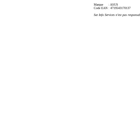
Marque
: ASUS
Code EAN
: 4719543170137
Sat Info Services n’est pas responsa