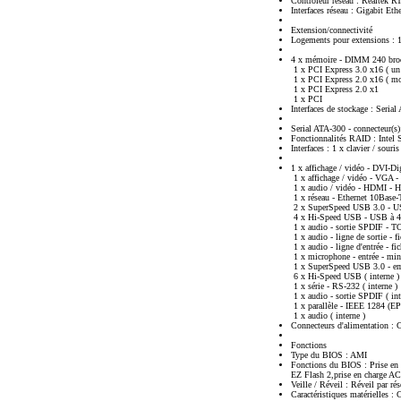
Contrôleur réseau : Realtek 
Interfaces réseau : Gigabit Eth
Extension/connectivité
Logements pour extensions : 
4 x mémoire - DIMM 240 bro
1 x PCI Express 3.0 x16 ( un p
1 x PCI Express 2.0 x16 ( mo
1 x PCI Express 2.0 x1
1 x PCI
Interfaces de stockage : Seri
Serial ATA-300 - connecteur(s
Fonctionnalités RAID : Intel
Interfaces : 1 x clavier / sour
1 x affichage / vidéo - DVI-D
1 x affichage / vidéo - VGA 
1 x audio / vidéo - HDMI - 
1 x réseau - Ethernet 10Base
2 x SuperSpeed USB 3.0 - US
4 x Hi-Speed USB - USB à 4 
1 x audio - sortie SPDIF - 
1 x audio - ligne de sortie -
1 x audio - ligne d'entrée - 
1 x microphone - entrée - mi
1 x SuperSpeed USB 3.0 - emb
6 x Hi-Speed USB ( interne )
1 x série - RS-232 ( interne )
1 x audio - sortie SPDIF ( int
1 x parallèle - IEEE 1284 (EP
1 x audio ( interne )
Connecteurs d'alimentation : 
Fonctions
Type du BIOS : AMI
Fonctions du BIOS : Prise e
EZ Flash 2,prise en charge 
Veille / Réveil : Réveil par r
Caractéristiques matérielles