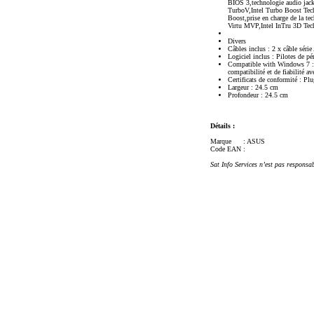
BIOS 3,technologie audio ja
TurboV,Intel Turbo Boost Te
Boost,prise en charge de la 
Virtu MVP,Intel InTru 3D Tec
Divers
Câbles inclus : 2 x câble séri
Logiciel inclus : Pilotes de 
Compatible with Windows 7 : L
compatibilité et de fiabilité a
Certificats de conformité : P
Largeur : 24.5 cm
Profondeur : 24.5 cm
Détails :
Marque
: ASUS
Code EAN
:
Sat Info Services n’est pas responsa