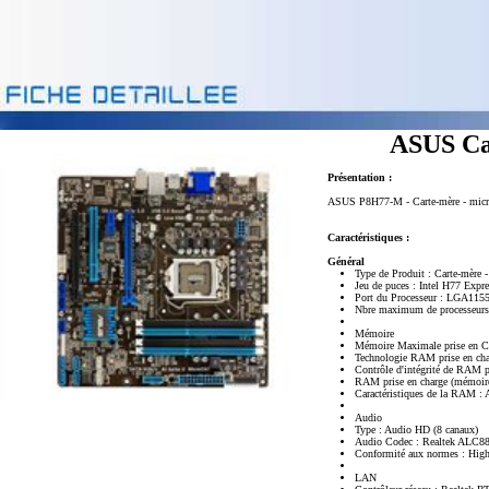
ASUS C
Présentation :
ASUS P8H77-M - Carte-mère - micro 
Caractéristiques :
Général
Type de Produit : Carte-mère 
Jeu de puces : Intel H77 Expre
Port du Processeur : LGA115
Nbre maximum de processeurs
Mémoire
Mémoire Maximale prise en C
Technologie RAM prise en 
Contrôle d'intégrité de RAM 
RAM prise en charge (mémoire
Caractéristiques de la RAM : 
Audio
Type : Audio HD (8 canaux)
Audio Codec : Realtek ALC8
Conformité aux normes : High
LAN