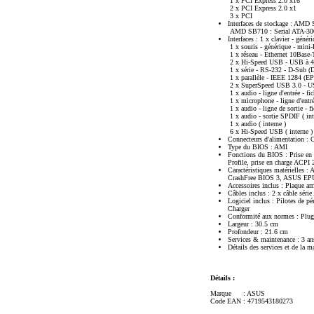
1 x PCI Express 2.0 x16
2 x PCI Express 2.0 x1
3 x PCI
Interfaces de stockage : AMD 
AMD SB710 : Serial ATA-300 -
Interfaces : 1 x clavier - géné
1 x souris - générique - mini
1 x réseau - Ethernet 10Base
2 x Hi-Speed USB - USB à 4 
1 x série - RS-232 - D-Sub (
1 x parallèle - IEEE 1284 (E
2 x SuperSpeed USB 3.0 - US
1 x audio - ligne d'entrée - 
1 x microphone - ligne d'entr
1 x audio - ligne de sortie -
1 x audio - sortie SPDIF ( int
1 x audio ( interne )
6 x Hi-Speed USB ( interne )
Connecteurs d'alimentation : 
Type du BIOS : AMI
Fonctions du BIOS : Prise e
Profile, prise en charge ACP
Caractéristiques matérielles
CrashFree BIOS 3, ASUS EPU
Accessoires inclus : Plaque arr
Câbles inclus : 2 x câble séri
Logiciel inclus : Pilotes de
Charger
Conformité aux normes : Plug
Largeur : 30.5 cm
Profondeur : 21.6 cm
Services & maintenance : 3 ans
Détails des services et de la m
Détails :
Marque
: ASUS
Code EAN
: 4719543180273