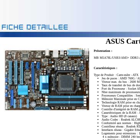
ASUS Car
Présentation :
MB M5A78L/USB3/AM3+ DDR3 AT
Caractéristiques :
Type de Produit : Carte-mère - ATX
Jeu de puces : AMD 760G /
Vitesse max. du bus : 2600 
Taux de transfert de bus de do
Port du Processeur : Socket 
Nbre maximum de processeurs
Processeurs Compatibles : S
Mémoire Maximale prise en C
Technologie RAM prise en 
Vitesse de RAM prise en cha
Contrôle d'intégrité de RAM
Caractéristiques de la RAM : 
Type : Audio HD (8 canaux)
Audio Codec : Realtek ALC8
Conformité aux normes : High
Contrôleur réseau : Realtek 
Interfaces réseau : Gigabit Eth
Logements pour extensions : 
4 x mémoire - DIMM 240 br