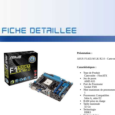
Présentation :
ASUS F1A55-M LK R2.0 - Carte-mère
Caractéristiques :
Type de Produit
Carte-mère - FlexATX
Jeu de puces
AMD A55
Port du Processeur
Socket FM1
Nbre maximum de processeurs
1
Processeurs Compatibles
Série A, série E2
RAM prise en charge
Taille maximale
32 Go
Technologie
DDR3