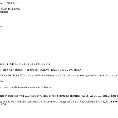
 MHz, 1866 MHz
-8500, PC3-15000
 Données
nal
s 1 x PCIe 2.0 x16 1 x PCIe 2.0 x1 1 x PCI
TA série 4 x 7 broches - 4 appareil(s) - RAID 0 / RAID 1 / RAID 10 / JBOD
S/2 1 x DVI-D 1 x VGA 1 x LAN (Gigabit Ethernet) 4 x USB 2.0 1 x sortie de ligne audio - mini-jack 1 x entré
dio
connecteur d'alimentation auxiliaire 24 broches
prise en charge de WfM 2.0, ASUS MyLogo2, solution thermique silencieuse ASUS, ASUS EZ Flash 2, prise 
ll), protection ASUS anti-surtension, 3+1 Phase Power Design, ASUS EZ DIY, CrashFree BIOS 3, ASUS 
tu MVP