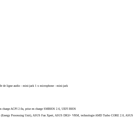
e de ligne audio - mini-jack 1 x microphone - mini-jack
en charge ACPI 2.0a, prise en charge SMBIOS 2.6, UEFI BIOS
EPU (Energy Processing Unit), ASUS Fan Xpert, ASUS DIGI+ VRM, technologie AMD Turbo CORE 2.0, ASUS