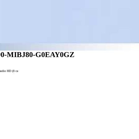
 90-MIBJ80-G0EAY0GZ
audio HD (8 ca