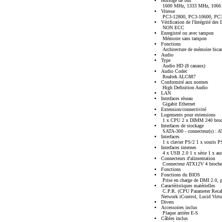
Horloge de bus
1600 MHz, 1333 MHz, 1066
Vitesse
PC3-12800, PC3-10600, PC3
Vérification de l'Intégrité des
NON ECC
Enregistré ou avec tampon
Mémoire sans tampon
Fonctions
Architecture de mémoire bica
Audio
Type
Audio HD (8 canaux)
Audio Codec
Realtek ALC887
Conformité aux normes
High Definition Audio
LAN
Interfaces réseau
Gigabit Ethernet
Extension/connectivité
Logements pour extensions
1 x CPU 2 x DIMM 240 broche
Interfaces de stockage
SATA-300 - connecteur(s) : A
Interfaces
1 x clavier PS/2 1 x souris P
Interfaces internes
4 x USB 2.0 1 x série 1 x au
Connecteurs d'alimentation
Connecteur ATX12V 4 broches, 
Fonctions
Fonctions du BIOS
Prise en charge de DMI 2.0, 
Caractéristiques matérielles
C.P.R. (CPU Parameter Reca
Network iControl, Lucid Vir
Divers
Accessoires inclus
Plaque arrière E-S
Câbles inclus