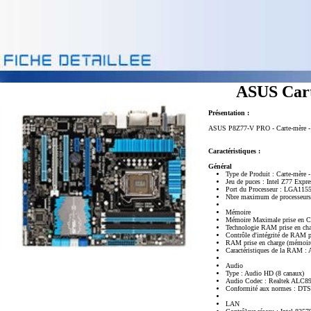
ASUS Car
Présentation :
ASUS P8Z77-V PRO - Carte-mère - AT
Caractéristiques :
Général
Type de Produit : Carte-mère 
Jeu de puces : Intel Z77 Expre
Port du Processeur : LGA115
Nbre maximum de processeurs
Mémoire
Mémoire Maximale prise en C
Technologie RAM prise en 
Contrôle d'intégrité de RAM 
RAM prise en charge (mémoire
Caractéristiques de la RAM : 
Audio
Type : Audio HD (8 canaux)
Audio Codec : Realtek ALC8
Conformité aux normes : DTS
LAN