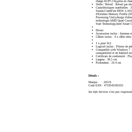
charge ACPI 2.0a,prise en 
Veille / Réveil : Réveil par 
Caractéristiques matérielle
Sound,CrashFree BIOS 3,ASUS 
d'Extreme Memory Profile (X
Processing Unit),design d'ali
technologie AMD Quad Cros
Start Technology,Intel Smart
Divers
Accessoires inclus : Antenne 
Câbles inclus : 4 x câble séri
1 x pont SLI
Logiciel inclus : Pilotes de 
Compatible with Windows 7 : L
compatibilité et de fiabilité a
Certificats de conformité : P
Largeur : 30.5 cm
Profondeur : 24.4 cm
Détails :
Marque
: ASUS
Code EAN
: 4719543185353
Sat Info Services n’est pas responsa