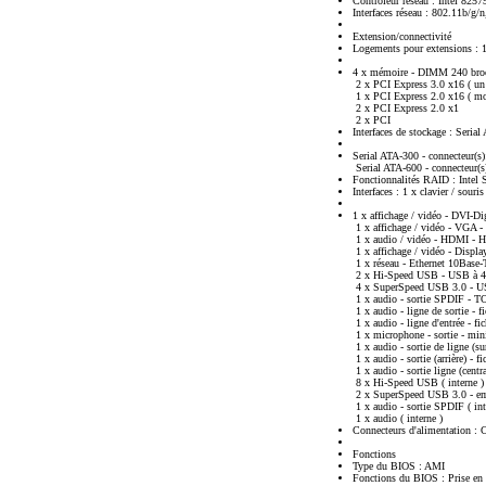
Contrôleur réseau : Intel 825
Interfaces réseau : 802.11b/g/
Extension/connectivité
Logements pour extensions : 
4 x mémoire - DIMM 240 bro
2 x PCI Express 3.0 x16 ( un p
1 x PCI Express 2.0 x16 ( mo
2 x PCI Express 2.0 x1
2 x PCI
Interfaces de stockage : Seri
Serial ATA-300 - connecteur(s
Serial ATA-600 - connecteur(s)
Fonctionnalités RAID : Intel
Interfaces : 1 x clavier / sour
1 x affichage / vidéo - DVI-D
1 x affichage / vidéo - VGA 
1 x audio / vidéo - HDMI - 
1 x affichage / vidéo - Displa
1 x réseau - Ethernet 10Base
2 x Hi-Speed USB - USB à 4 
4 x SuperSpeed USB 3.0 - US
1 x audio - sortie SPDIF - 
1 x audio - ligne de sortie -
1 x audio - ligne d'entrée - 
1 x microphone - sortie - mi
1 x audio - sortie de ligne (s
1 x audio - sortie (arrière) -
1 x audio - sortie ligne (cent
8 x Hi-Speed USB ( interne )
2 x SuperSpeed USB 3.0 - emb
1 x audio - sortie SPDIF ( int
1 x audio ( interne )
Connecteurs d'alimentation : 
Fonctions
Type du BIOS : AMI
Fonctions du BIOS : Prise en