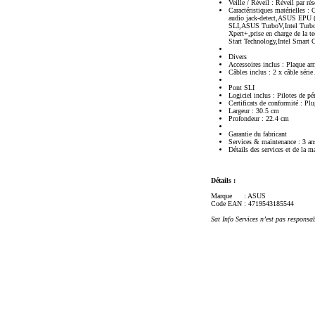
Veille / Réveil : Réveil par 
Caractéristiques matérielles
audio jack-detect,ASUS EPU (
SLI,ASUS TurboV,Intel Turbo
Xpert+,prise en charge de la
Start Technology,Intel Smar
Divers
Accessoires inclus : Plaque arr
Câbles inclus : 2 x câble séri
Pont SLI
Logiciel inclus : Pilotes de 
Certificats de conformité : P
Largeur : 30.5 cm
Profondeur : 22.4 cm
Garantie du fabricant
Services & maintenance : 3 ans
Détails des services et de la m
Détails :
Marque
: ASUS
Code EAN
: 4719543185544
Sat Info Services n’est pas responsa