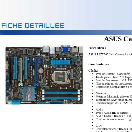
ASUS Ca
Présentation :
ASUS P8Z77-V LK - Carte-mère - ATX
Caractéristiques :
Général
Type de Produit : Carte-mère 
Jeu de puces : Intel Z77 Expre
Port du Processeur : LGA115
Nbre maximum de processeurs
Processeurs Compatibles : Pe
Mémoire
Mémoire Maximale prise en C
Technologie RAM prise en 
Caractéristiques de la RAM : 
Audio
Type : Audio HD (8 canaux)
Audio Codec : Realtek ALC8
Conformité aux normes : High
LAN
Contrôleur réseau : Realtek 