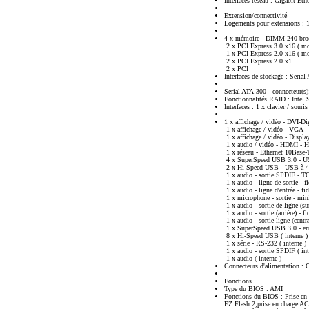
Interfaces réseau : Gigabit Eth
Extension/connectivité
Logements pour extensions : 
4 x mémoire - DIMM 240 bro
2 x PCI Express 3.0 x16 ( mo
1 x PCI Express 2.0 x16 ( mo
2 x PCI Express 2.0 x1
2 x PCI
Interfaces de stockage : Seri
Serial ATA-300 - connecteur(s
Fonctionnalités RAID : Intel
Interfaces : 1 x clavier / sour
1 x affichage / vidéo - DVI-D
1 x affichage / vidéo - VGA 
1 x affichage / vidéo - Displa
1 x audio / vidéo - HDMI - 
1 x réseau - Ethernet 10Base
4 x SuperSpeed USB 3.0 - US
2 x Hi-Speed USB - USB à 4 
1 x audio - sortie SPDIF - 
1 x audio - ligne de sortie -
1 x audio - ligne d'entrée - 
1 x microphone - sortie - mi
1 x audio - sortie de ligne (s
1 x audio - sortie (arrière) -
1 x audio - sortie ligne (cent
1 x SuperSpeed USB 3.0 - emb
8 x Hi-Speed USB ( interne )
1 x série - RS-232 ( interne )
1 x audio - sortie SPDIF ( int
1 x audio ( interne )
Connecteurs d'alimentation : 
Fonctions
Type du BIOS : AMI
Fonctions du BIOS : Prise e
EZ Flash 2,prise en charge 