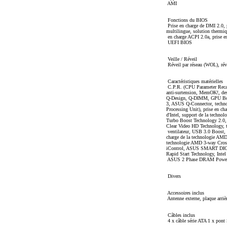
AMI
Fonctions du BIOS
Prise en charge de DMI 2.0, 
multilingue, solution thermi
en charge ACPI 2.0a, prise 
UEFI BIOS
Veille / Réveil
Réveil par réseau (WOL), ré
Caractéristiques matérielles
C.P.R. (CPU Parameter Recall
anti-surtension, MemOK!, des
Q-Design, Q-DIMM, GPU Boo
3, ASUS Q-Connector, techno
Processing Unit), prise en c
d'Intel, support de la techn
Turbo Boost Technology 2.0,
Clear Video HD Technology, t
ventilateur, USB 3.0 Boost, D
charge de la technologie AMD 
technologie AMD 3-way Cros
iControl, ASUS SMART DIGI
Rapid Start Technology, Inte
ASUS 2 Phase DRAM Power
Divers
Accessoires inclus
Antenne externe, plaque arri
Câbles inclus
4 x câble série ATA 1 x pont