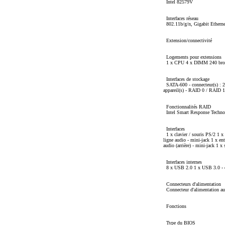
Intel 82579V
Interfaces réseau
802.11b/g/n, Gigabit Etherne
Extension/connectivité
Logements pour extensions
1 x CPU 4 x DIMM 240 broche
Interfaces de stockage
SATA-600 - connecteur(s) : 2 
appareil(s) - RAID 0 / RAID 1
Fonctionnalités RAID
Intel Smart Response Techno
Interfaces
1 x clavier / souris PS/2 1
ligne audio - mini-jack 1 x ent
audio (arrière) - mini-jack 1 x
Interfaces internes
8 x USB 2.0 1 x USB 3.0 - co
Connecteurs d'alimentation
Connecteur d'alimentation au
Fonctions
Type du BIOS