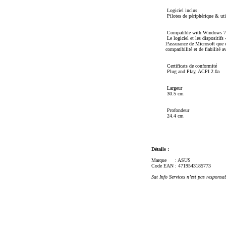
Logiciel inclus
Pilotes de périphérique & ut
Compatible with Windows 7
Le logiciel et les dispositi
l?assurance de Microsoft que c
compatibilité et de fiabilité 
Certificats de conformité
Plug and Play, ACPI 2.0a
Largeur
30.5 cm
Profondeur
24.4 cm
Détails :
Marque
: ASUS
Code EAN
: 4719543185773
Sat Info Services n’est pas responsa