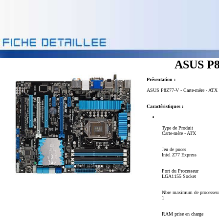
ASUS P8Z
Présentation :
ASUS P8Z77-V - Carte-mère - ATX - 
Caractéristiques :
Type de Produit
Carte-mère - ATX
Jeu de puces
Intel Z77 Express
Port du Processeur
LGA1155 Socket
Nbre maximum de processeu
1
RAM prise en charge