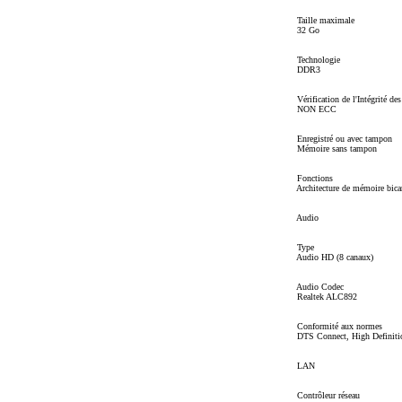
Taille maximale
32 Go
Technologie
DDR3
Vérification de l'Intégrité de
NON ECC
Enregistré ou avec tampon
Mémoire sans tampon
Fonctions
Architecture de mémoire bica
Audio
Type
Audio HD (8 canaux)
Audio Codec
Realtek ALC892
Conformité aux normes
DTS Connect, High Definiti
LAN
Contrôleur réseau