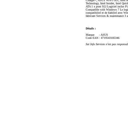
Charger+, ASUS Wi-Fi GO!, Intel R
Technology, Intel Insider, Intel Qu
ATA 1 x pont SLI Logiciel inclus P
Compatible with Windows 7 Le logici
compatibilité et de fiabilité avec W
fabricant Services & maintenance 3 an
Détails :
Marque
: ASUS
Code EAN
: 4719543185346
Sat Info Services n’est pas responsa