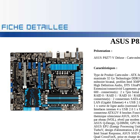
ASUS P8Z
Présentation :
ASUS P8Z77-V Deluxe - Carte-mère -
Caractéristiques :
Type de Produit Carte-mère - ATX J
maximale 32 Go Technologie DDR3 Vé
mémoire bicanal, profiles Intel X
High Definition Audio, DTS UltraPC 
Extension/connectivité Logements p
600 - connecteur(s) : 2 x 7pin Seria
RAID 0 / RAID 1 / RAID 10 / RAID 5
connecteur(s) : 2 connecteurs SATA 
LAN (Gigabit Ethernet) 4 x USB 2.0 
1 x sortie de ligne audio (surround la
Interfaces internes 4 x USB 2.0 1 x
connecteur ATX12V 8 broches Fonct
thermique silencieuse ASUS, ASUS 
par réseau (WOL), réveil par modem
ASUS Q-Design, Q-DIMM, GPU Boost
ASUS EPU (Energy Processing Unit)
TurboV, design d'alimentation à 20
Intel Smart Response, ASUS SSD Cac
Quad CrossFireX, prise en charge