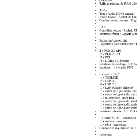
Graphique
Taille maximum de RAM allo
Audio
Type : Audio HD (8 canaux)
Audio Codec : Realtek ALC8
Conformité aux normes : High
LAN
Contrôleur réseau : Realtek 
Interfaces réseau : Gigabit Eth
Extension/connectivité
Logements pour extensions :
2 x PCIe 2.0 x16
2 x PCIe 2.0 x1
3 x PCI
4 x DIMM 240 broches
Interfaces de stockage : SATA
Interfaces : 1 x clavier PS/2
1 x souris PS/2
1 x TOSLINK
2 x USB 3.0
6 x USB 2.0
1 x LAN (Gigabit Ethernet)
1 x entrée de ligne audio - mi
1 x sortie de ligne audio - mi
1 x microphone - mini-jack
1 x sortie de ligne audio (cent
1 x sortie de ligne audio (arri
1 x sortie de ligne audio (surr
Interfaces internes : 6 x USB 
1 x sortie SPDIF - connecteur
1 x audio - connecteur
1 x série - connecteur
Connecteurs d'alimentation : 
Fonctions