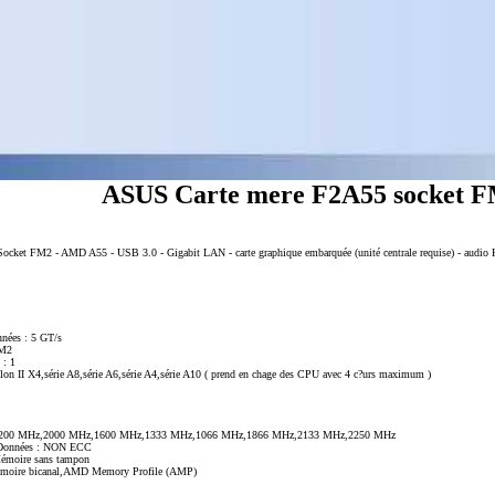
ASUS Carte mere F2A55 socket 
cket FM2 - AMD A55 - USB 3.0 - Gigabit LAN - carte graphique embarquée (unité centrale requise) - audio
nnées : 5 GT/s
FM2
 : 1
lon II X4,série A8,série A6,série A4,série A10 ( prend en chage des CPU avec 4 c?urs maximum )
z,2200 MHz,2000 MHz,1600 MHz,1333 MHz,1066 MHz,1866 MHz,2133 MHz,2250 MHz
es Données : NON ECC
Mémoire sans tampon
 mémoire bicanal,AMD Memory Profile (AMP)