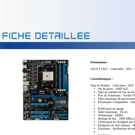
Présentation :
ASUS F2A55 - Carte-mère - ATX - So
Caractéristiques :
Type de Produit : Carte-mère - ATX
Jeu de puces : AMD A55
Taux de transfert de bus de do
Port du Processeur : Socket 
Nbre maximum de processeurs
Processeurs Compatibles : Ath
RAM prise en charge
Taille maximale : 64 Go
Technologie : DDR3
Horloge de bus : 2400 MH
Vérification de l'Intégrité d
Enregistré ou avec tampon : 
Fonctions : Architecture de