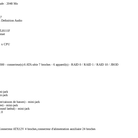
uée : 2048 Mo
87
 Definition Audio
RTL8111F
ernet
 1 x CPU
-300 - connecteur(s):6 ATA série 7 broches - 6 appareil(s) - RAID 0 / RAID 1 / RAID 10 / JBOD
ni-jack
ni-jack
re/caisson de basses) - mini-jack
ère) - mini-jack
ound latéral) - mini-jack
2.0
Connecteur ATX12V 4 broches,connecteur d'alimentation auxiliaire 24 broches