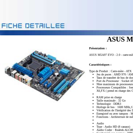
ASUS M5
Présentation :
ASUS M5A97 EVO - 2.0 - carte-mèr
Caractéristiques :
Type de Produit : Carte-mère - ATX
Jeu de puces : AMD 970 / 
Taux de transfert de bus de do
Port du Processeur : Socket 
Nbre maximum de processeurs
Processeurs Compatibles : S
X6,FX ( prend en charge de
RAM prise en charge
Taille maximale : 32 Go
Technologie : DDR3
Horloge de bus : 1600 MHz
Vérification de l'Intégrité d
Enregistré ou avec tampon : 
Fonctions : Architecture de m
Audio
Type : Audio HD (8 canaux)
Audio Codec : Realtek ALC8