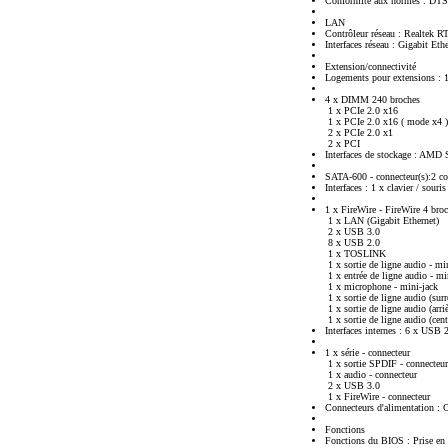
Conformité aux normes : DTS
LAN
Contrôleur réseau : Realtek 
Interfaces réseau : Gigabit Eth
Extension/connectivité
Logements pour extensions :
4 x DIMM 240 broches
1 x PCIe 2.0 x16
1 x PCIe 2.0 x16 ( mode x4 )
2 x PCIe 2.0 x1
2 x PCI
Interfaces de stockage : AMD
SATA-600 - connecteur(s):2 co
Interfaces : 1 x clavier / souri
1 x FireWire - FireWire 4 bro
1 x LAN (Gigabit Ethernet)
2 x USB 3.0
8 x USB 2.0
1 x TOSLINK
1 x sortie de ligne audio - mi
1 x entrée de ligne audio - mi
1 x microphone - mini-jack
1 x sortie de ligne audio (surr
1 x sortie de ligne audio (arri
1 x sortie de ligne audio (cent
Interfaces internes : 6 x USB 
1 x série - connecteur
1 x sortie SPDIF - connecteur
1 x audio - connecteur
2 x USB 3.0
1 x FireWire - connecteur
Connecteurs d'alimentation : 
Fonctions
Fonctions du BIOS : Prise e