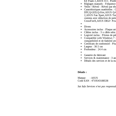
EZ Flash 2,ASUS O.C. Profi
Réglages manuels : Fréquence 
Veille / Réveil : Réveil par 
Caractéristiques matérielle
DIY,Q-LED,Q-Slot,ASUS Q-Con
2,ASUS Fan Xpert,ASUS TurboV
contenu avec réduction de per
CrossFireX,ASUS DIGI+ Pow
Divers
Accessoires inclus : Plaque arr
Câbles inclus : 3 x câble séri
Logiciel inclus : Pilotes de
Compatible with Windows 7 : L
compatibilité et de fiabilité a
Certificats de conformité : 
Largeur : 30.5 cm
Profondeur : 24.4 cm
Garantie du fabricant
Services & maintenance : 3 ans
Détails des services et de la m
Détails :
Marque
: ASUS
Code EAN
: 4719543188538
Sat Info Services n’est pas responsa