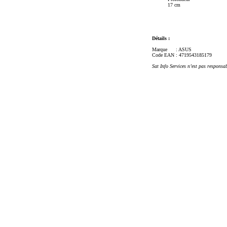
17 cm
Détails :
Marque
: ASUS
Code EAN
: 4719543185179
Sat Info Services n’est pas responsa