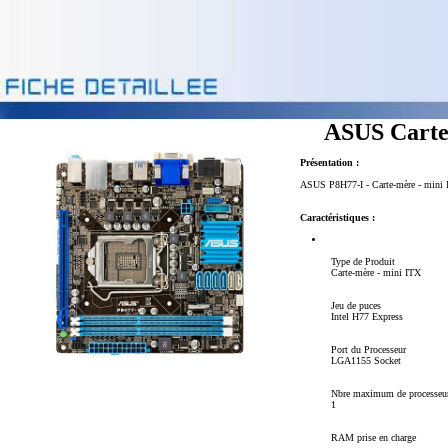
ASUS Cart
Présentation :
ASUS P8H77-I - Carte-mère - mini IT
Caractéristiques :
Type de Produit
Carte-mère - mini ITX
Jeu de puces
Intel H77 Express
Port du Processeur
LGA1155 Socket
Nbre maximum de processeu
1
RAM prise en charge