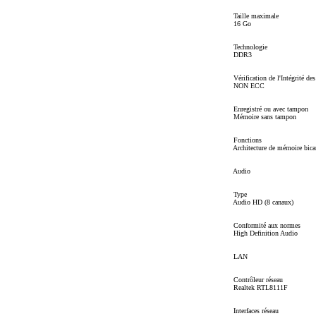
Taille maximale
16 Go
Technologie
DDR3
Vérification de l'Intégrité de
NON ECC
Enregistré ou avec tampon
Mémoire sans tampon
Fonctions
Architecture de mémoire bica
Audio
Type
Audio HD (8 canaux)
Conformité aux normes
High Definition Audio
LAN
Contrôleur réseau
Realtek RTL8111F
Interfaces réseau