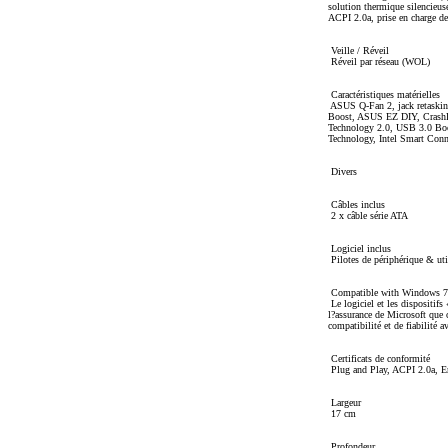
solution thermique silencieu
ACPI 2.0a, prise en charge
Veille / Réveil
Réveil par réseau (WOL)
Caractéristiques matérielles
ASUS Q-Fan 2, jack retaskin
Boost, ASUS EZ DIY, CrashF
Technology 2.0, USB 3.0 Boo
Technology, Intel Smart Con
Divers
Câbles inclus
2 x câble série ATA
Logiciel inclus
Pilotes de périphérique & ut
Compatible with Windows 7
Le logiciel et les dispositi
l?assurance de Microsoft que c
compatibilité et de fiabilité 
Certificats de conformité
Plug and Play, ACPI 2.0a, E
Largeur
17 cm
Profondeur