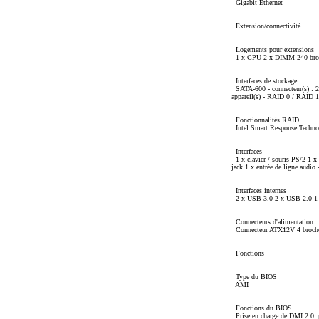
Gigabit Ethernet
Extension/connectivité
Logements pour extensions
1 x CPU 2 x DIMM 240 broc
Interfaces de stockage
SATA-600 - connecteur(s) : 2 
appareil(s) - RAID 0 / RAID 
Fonctionnalités RAID
Intel Smart Response Techno
Interfaces
1 x clavier / souris PS/2 1 
jack 1 x entrée de ligne audio
Interfaces internes
2 x USB 3.0 2 x USB 2.0 1 x
Connecteurs d'alimentation
Connecteur ATX12V 4 broches,
Fonctions
Type du BIOS
AMI
Fonctions du BIOS
Prise en charge de DMI 2.0,