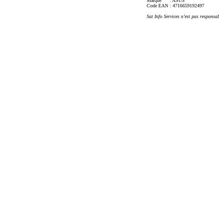
Marque
: ASUS
Code EAN
: 4716659192497
Sat Info Services n’est pas responsa