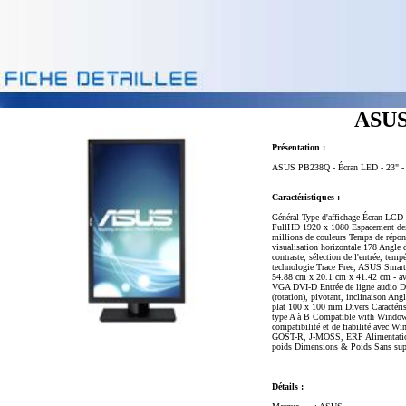
ASUS
Présentation :
ASUS PB238Q - Écran LED - 23" - 1
Caractéristiques :
Général Type d'affichage Écran LCD 
FullHD 1920 x 1080 Espacement des 
millions de couleurs Temps de répons
visualisation horizontale 178 Angle 
contraste, sélection de l'entrée, te
technologie Trace Free, ASUS Smar
54.88 cm x 20.1 cm x 41.42 cm - avec
VGA DVI-D Entrée de ligne audio Di
(rotation), pivotant, inclinaison An
plat 100 x 100 mm Divers Caractéri
type A à B Compatible with Windows 
compatibilité et de fiabilité ave
GOST-R, J-MOSS, ERP Alimentation 
poids Dimensions & Poids Sans su
Détails :