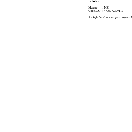
Détails :
Marque
: MSI
Code EAN
: 4719072260118
Sat Info Services n’est pas responsa