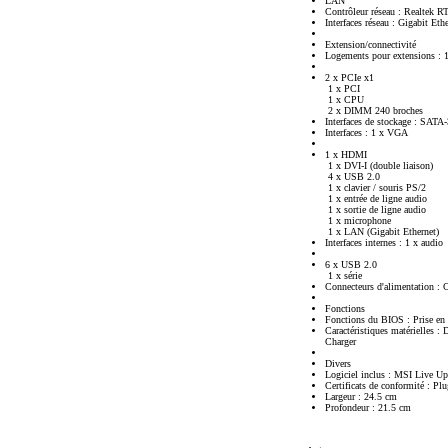
LAN
Contrôleur réseau : Realtek 
Interfaces réseau : Gigabit Eth
Extension/connectivité
Logements pour extensions : 
2 x PCIe x1
1 x PCI
1 x CPU
2 x DIMM 240 broches
Interfaces de stockage : SATA-
Interfaces : 1 x VGA
1 x HDMI
1 x DVI-I (double liaison)
4 x USB 2.0
1 x clavier / souris PS/2
1 x entrée de ligne audio
1 x sortie de ligne audio
1 x microphone
1 x LAN (Gigabit Ethernet)
Interfaces internes : 1 x audio
6 x USB 2.0
1 x série
Connecteurs d'alimentation : 
Fonctions
Fonctions du BIOS : Prise 
Caractéristiques matérielles 
Charger
Divers
Logiciel inclus : MSI Live Up
Certificats de conformité : Pl
Largeur : 24.5 cm
Profondeur : 21.5 cm