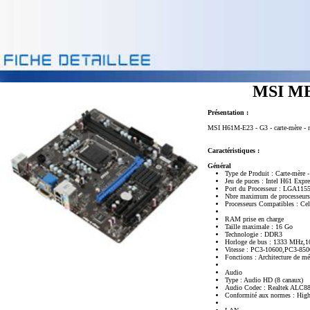
MSI MB
Présentation :
MSI H61M-E23 - G3 - carte-mère - m
Caractéristiques :
Général
Type de Produit : Carte-mère 
Jeu de puces : Intel H61 Expre
Port du Processeur : LGA115
Nbre maximum de processeurs
Processeurs Compatibles : Ce
RAM prise en charge
Taille maximale : 16 Go
Technologie : DDR3
Horloge de bus : 1333 MHz,
Vitesse : PC3-10600,PC3-850
Fonctions : Architecture de m
Audio
Type : Audio HD (8 canaux)
Audio Codec : Realtek ALC8
Conformité aux normes : High