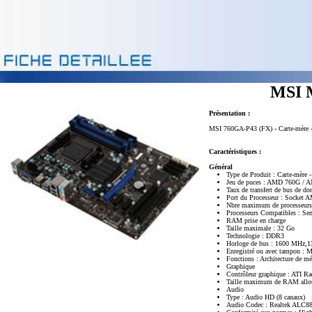
MSI 
Présentation :
MSI 760GA-P43 (FX) - Carte-mère -
Caractéristiques :
Général
Type de Produit : Carte-mère 
Jeu de puces : AMD 760G /
Taux de transfert de bus de do
Port du Processeur : Socket 
Nbre maximum de processeurs
Processeurs Compatibles : S
RAM prise en charge
Taille maximale : 32 Go
Technologie : DDR3
Horloge de bus : 1600 MHz
Enregistré ou avec tampon : 
Fonctions : Architecture de m
Graphique
Contrôleur graphique : ATI R
Taille maximum de RAM allo
Audio
Type : Audio HD (8 canaux)
Audio Codec : Realtek ALC8