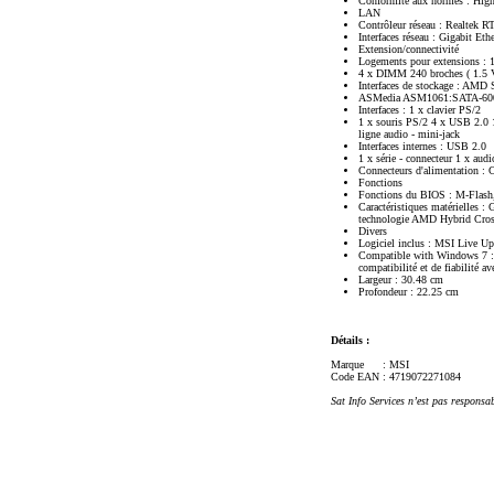
Conformité aux normes : High
LAN
Contrôleur réseau : Realtek 
Interfaces réseau : Gigabit Eth
Extension/connectivité
Logements pour extensions :
4 x DIMM 240 broches ( 1.5 V
Interfaces de stockage : AMD
ASMedia ASM1061:SATA-600 - c
Interfaces : 1 x clavier PS/2
1 x souris PS/2 4 x USB 2.0 1
ligne audio - mini-jack
Interfaces internes : USB 2.0
1 x série - connecteur 1 x aud
Connecteurs d'alimentation : 
Fonctions
Fonctions du BIOS : M-Flas
Caractéristiques matérielles
technologie AMD Hybrid Cro
Divers
Logiciel inclus : MSI Live Up
Compatible with Windows 7 : L
compatibilité et de fiabilité a
Largeur : 30.48 cm
Profondeur : 22.25 cm
Détails :
Marque
: MSI
Code EAN
: 4719072271084
Sat Info Services n’est pas responsa