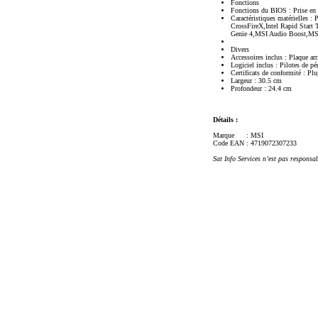
Fonctions
Fonctions du BIOS : Prise e
Caractéristiques matérielles 
CrossFireX,Intel Rapid Start
Genie 4,MSI Audio Boost,M
Divers
Accessoires inclus : Plaque ar
Logiciel inclus : Pilotes de 
Certificats de conformité : Pl
Largeur : 30.5 cm
Profondeur : 24.4 cm
Détails :
Marque
: MSI
Code EAN
: 4719072307233
Sat Info Services n’est pas responsa