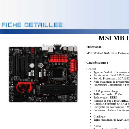
MSI MB B
Présentation :
MSI B85-G43 GAMING - Carte-mère -
Caractéristiques :
Général
Type de Produit : Carte-mère 
Jeu de puces : Intel B85 Expre
Port du Processeur : LGA115
Nbre maximum de processeurs
Processeurs Compatibles : Pe
RAM prise en charge
Taille maximale : 32 Go
Technologie : DDR3
Horloge de bus : 1600 MHz
Contrôle d'intégrité de RAM 
Enregistré ou avec tampon : 
Fonctions : Architecture de m
Graphique
Taille maximum de RAM allo
Audio