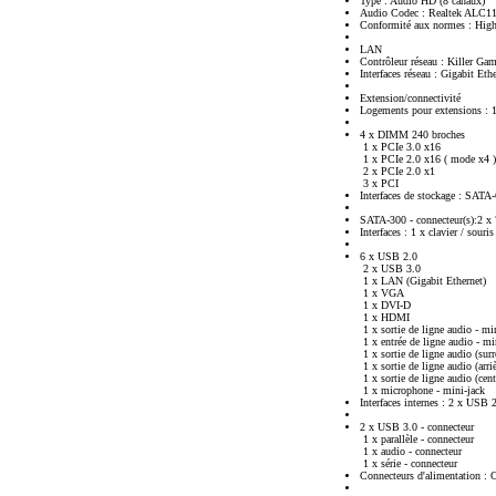
Type : Audio HD (8 canaux)
Audio Codec : Realtek ALC1
Conformité aux normes : High
LAN
Contrôleur réseau : Killer G
Interfaces réseau : Gigabit Eth
Extension/connectivité
Logements pour extensions :
4 x DIMM 240 broches
1 x PCIe 3.0 x16
1 x PCIe 2.0 x16 ( mode x4 )
2 x PCIe 2.0 x1
3 x PCI
Interfaces de stockage : SATA-
SATA-300 - connecteur(s):2 x 7
Interfaces : 1 x clavier / souri
6 x USB 2.0
2 x USB 3.0
1 x LAN (Gigabit Ethernet)
1 x VGA
1 x DVI-D
1 x HDMI
1 x sortie de ligne audio - mi
1 x entrée de ligne audio - mi
1 x sortie de ligne audio (surr
1 x sortie de ligne audio (arri
1 x sortie de ligne audio (cent
1 x microphone - mini-jack
Interfaces internes : 2 x USB 
2 x USB 3.0 - connecteur
1 x parallèle - connecteur
1 x audio - connecteur
1 x série - connecteur
Connecteurs d'alimentation : 