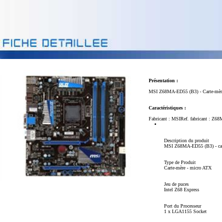
Présentation :
MSI Z68MA-ED55 (B3) - Carte-mère -
Caractéristiques :
Fabricant : MSIRef. fabricant : Z6
Description du produit
MSI Z68MA-ED55 (B3) - cart
Type de Produit
Carte-mère - micro ATX
Jeu de puces
Intel Z68 Express
Port du Processeur
1 x LGA1155 Socket