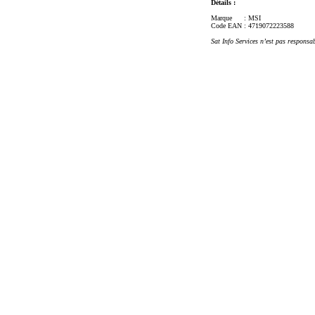
Détails :
Marque
: MSI
Code EAN
: 4719072223588
Sat Info Services n’est pas responsa