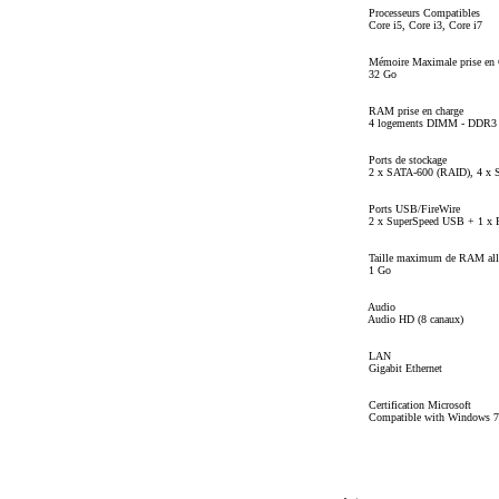
Processeurs Compatibles
Core i5, Core i3, Core i7
Mémoire Maximale prise en 
32 Go
RAM prise en charge
4 logements DIMM - DDR3 
Ports de stockage
2 x SATA-600 (RAID), 4 x 
Ports USB/FireWire
2 x SuperSpeed USB + 1 x Fi
Taille maximum de RAM all
1 Go
Audio
Audio HD (8 canaux)
LAN
Gigabit Ethernet
Certification Microsoft
Compatible with Windows 7