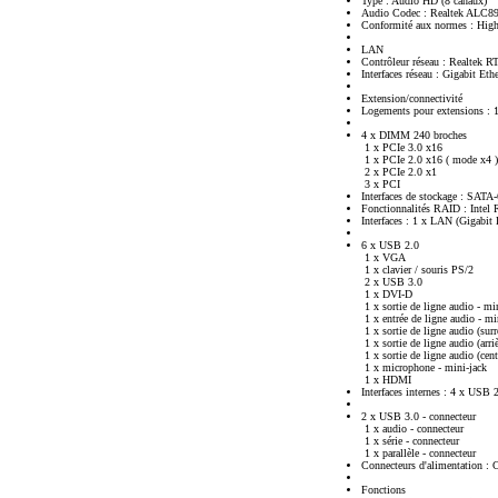
Type : Audio HD (8 canaux)
Audio Codec : Realtek ALC8
Conformité aux normes : High
LAN
Contrôleur réseau : Realtek 
Interfaces réseau : Gigabit Eth
Extension/connectivité
Logements pour extensions :
4 x DIMM 240 broches
1 x PCIe 3.0 x16
1 x PCIe 2.0 x16 ( mode x4 )
2 x PCIe 2.0 x1
3 x PCI
Interfaces de stockage : SAT
Fonctionnalités RAID : Intel
Interfaces : 1 x LAN (Gigabit 
6 x USB 2.0
1 x VGA
1 x clavier / souris PS/2
2 x USB 3.0
1 x DVI-D
1 x sortie de ligne audio - mi
1 x entrée de ligne audio - mi
1 x sortie de ligne audio (surr
1 x sortie de ligne audio (arri
1 x sortie de ligne audio (cent
1 x microphone - mini-jack
1 x HDMI
Interfaces internes : 4 x USB 
2 x USB 3.0 - connecteur
1 x audio - connecteur
1 x série - connecteur
1 x parallèle - connecteur
Connecteurs d'alimentation : 
Fonctions