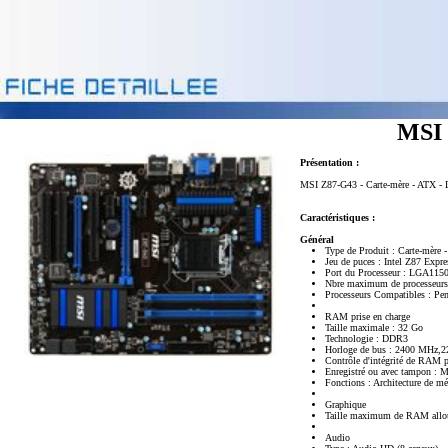
MSI 
Présentation :
MSI Z87-G43 - Carte-mère - ATX - L
Caractéristiques :
Général
Type de Produit : Carte-mère 
Jeu de puces : Intel Z87 Expre
Port du Processeur : LGA115
Nbre maximum de processeurs
Processeurs Compatibles : Pe
RAM prise en charge
Taille maximale : 32 Go
Technologie : DDR3
Horloge de bus : 2400 MH
Contrôle d'intégrité de RAM 
Enregistré ou avec tampon : 
Fonctions : Architecture de m
Graphique
Taille maximum de RAM allo
Audio