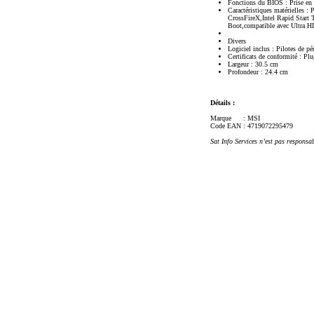
Fonctions du BIOS : Prise e
Caractéristiques matérielles 
CrossFireX,Intel Rapid Start
Boot,compatible avec Ultra 
Divers
Logiciel inclus : Pilotes de 
Certificats de conformité : Pl
Largeur : 30.5 cm
Profondeur : 24.4 cm
Détails :
Marque
: MSI
Code EAN
: 4719072295479
Sat Info Services n’est pas responsa