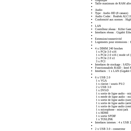
Graphique
Taille maximum de RAM allo
Audio
Type : Audio HD (8 canaux)
Audio Codec : Realtek ALC1
Conformité aux normes : High
LAN
Contrôleur réseau : Killer G
Interfaces réseau : Gigabit Eth
Extension/connectivité
Logements pour extensions :
4 x DIMM 240 broches
1 x PCIe 3.0 x16
1 x PCIe 2.0 x16 ( mode x4 )
2 x PCIe 2.0 x1
3 x PCI
Interfaces de stockage : SAT
Fonctionnalités RAID : Intel
Interfaces : 1 x LAN (Gigabit 
6 x USB 2.0
1 x VGA
1 x clavier / souris PS/2
2 x USB 3.0
1 x DVI-D
1 x sortie de ligne audio - mi
1 x entrée de ligne audio - mi
1 x sortie de ligne audio (surr
1 x sortie de ligne audio (arri
1 x sortie de ligne audio (cent
1 x microphone - mini-jack
1 x HDMI
1 x sortie SPDIF
1 x TOSLINK
Interfaces internes : 4 x USB 
2 x USB 3.0 - connecteur