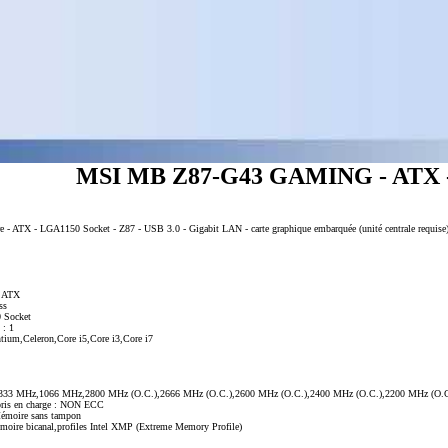
MSI MB Z87-G43 GAMING - ATX - 
ATX - LGA1150 Socket - Z87 - USB 3.0 - Gigabit LAN - carte graphique embarquée (unité centrale requise)
- ATX
ss
0 Socket
 : 1
ntium,Celeron,Core i5,Core i3,Core i7
1333 MHz,1066 MHz,2800 MHz (O.C.),2666 MHz (O.C.),2600 MHz (O.C.),2400 MHz (O.C.),2200 MHz (O.C
pris en charge : NON ECC
Mémoire sans tampon
émoire bicanal,profiles Intel XMP (Extreme Memory Profile)