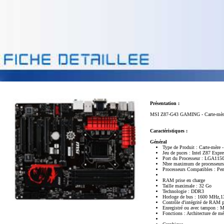
Présentation :
MSI Z87-G43 GAMING - Carte-mère - 
Caractéristiques :
Général
Type de Produit : Carte-mère 
Jeu de puces : Intel Z87 Expre
Port du Processeur : LGA115
Nbre maximum de processeurs
Processeurs Compatibles : Pe
RAM prise en charge
Taille maximale : 32 Go
Technologie : DDR3
Horloge de bus : 1600 MHz,
Contrôle d'intégrité de RAM 
Enregistré ou avec tampon : 
Fonctions : Architecture de m