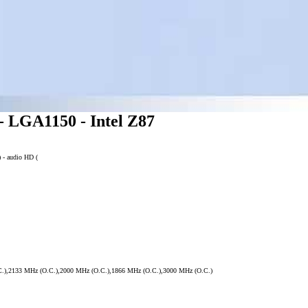
LGA1150 - Intel Z87
 - audio HD (
.),2133 MHz (O.C.),2000 MHz (O.C.),1866 MHz (O.C.),3000 MHz (O.C.)