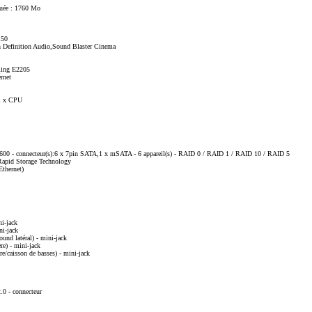
uée : 1760 Mo
150
 Definition Audio,Sound Blaster Cinema
aming E2205
ernet
 1 x CPU
A-600 - connecteur(s):6 x 7pin SATA,1 x mSATA - 6 appareil(s) - RAID 0 / RAID 1 / RAID 10 / RAID 5
 Rapid Storage Technology
Ethernet)
ni-jack
ni-jack
ound latéral) - mini-jack
ère) - mini-jack
re/caisson de basses) - mini-jack
2.0 - connecteur