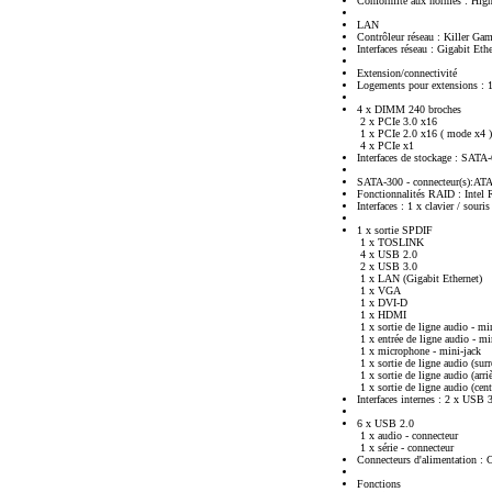
Conformité aux normes : High
LAN
Contrôleur réseau : Killer G
Interfaces réseau : Gigabit Eth
Extension/connectivité
Logements pour extensions :
4 x DIMM 240 broches
2 x PCIe 3.0 x16
1 x PCIe 2.0 x16 ( mode x4 )
4 x PCIe x1
Interfaces de stockage : SATA
SATA-300 - connecteur(s):ATA 
Fonctionnalités RAID : Intel
Interfaces : 1 x clavier / souri
1 x sortie SPDIF
1 x TOSLINK
4 x USB 2.0
2 x USB 3.0
1 x LAN (Gigabit Ethernet)
1 x VGA
1 x DVI-D
1 x HDMI
1 x sortie de ligne audio - mi
1 x entrée de ligne audio - mi
1 x microphone - mini-jack
1 x sortie de ligne audio (surr
1 x sortie de ligne audio (arri
1 x sortie de ligne audio (cent
Interfaces internes : 2 x USB 
6 x USB 2.0
1 x audio - connecteur
1 x série - connecteur
Connecteurs d'alimentation : 
Fonctions