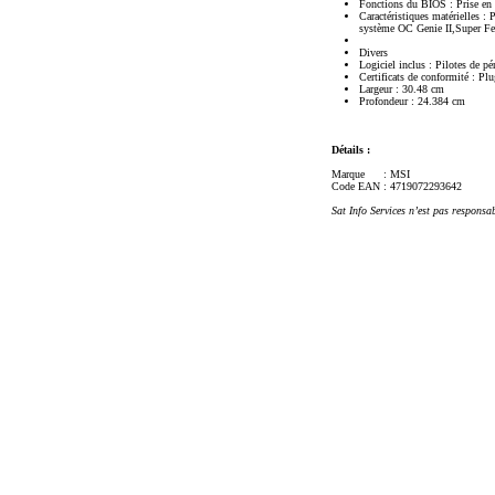
Fonctions du BIOS : Prise e
Caractéristiques matérielles :
système OC Genie II,Super Fe
Divers
Logiciel inclus : Pilotes de pé
Certificats de conformité : Pl
Largeur : 30.48 cm
Profondeur : 24.384 cm
Détails :
Marque
: MSI
Code EAN
: 4719072293642
Sat Info Services n’est pas responsa