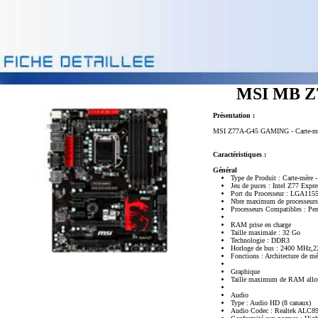
MSI MB Z7
Présentation :
MSI Z77A-G45 GAMING - Carte-mère 
Caractéristiques :
Général
Type de Produit : Carte-mère 
Jeu de puces : Intel Z77 Expre
Port du Processeur : LGA115
Nbre maximum de processeurs
Processeurs Compatibles : Pe
RAM prise en charge
Taille maximale : 32 Go
Technologie : DDR3
Horloge de bus : 2400 MH
Fonctions : Architecture de m
Graphique
Taille maximum de RAM allo
Audio
Type : Audio HD (8 canaux)
Audio Codec : Realtek ALC8