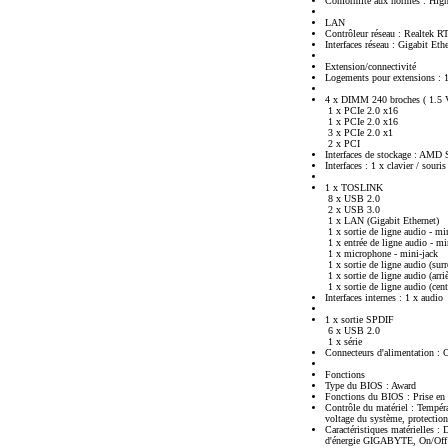
Conformité aux normes : High
LAN
Contrôleur réseau : Realtek 
Interfaces réseau : Gigabit Eth
Extension/connectivité
Logements pour extensions :
4 x DIMM 240 broches ( 1.5 
1 x PCIe 2.0 x16
1 x PCIe 2.0 x16
3 x PCIe 2.0 x1
2 x PCI
Interfaces de stockage : AMD
Interfaces : 1 x clavier / souri
1 x TOSLINK
8 x USB 2.0
2 x USB 3.0
1 x LAN (Gigabit Ethernet)
1 x sortie de ligne audio - mi
1 x entrée de ligne audio - mi
1 x microphone - mini-jack
1 x sortie de ligne audio (surr
1 x sortie de ligne audio (arri
1 x sortie de ligne audio (cent
Interfaces internes : 1 x audio
1 x sortie SPDIF
6 x USB 2.0
1 x série
Connecteurs d'alimentation : 
Fonctions
Type du BIOS : Award
Fonctions du BIOS : Prise en
Contrôle du matériel : Tempéra
voltage du système, protection
Caractéristiques matérielles
d'énergie GIGABYTE, On/Off