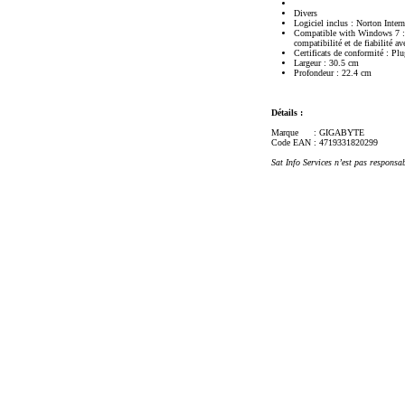
Divers
Logiciel inclus : Norton Int
Compatible with Windows 7 : L
compatibilité et de fiabilité a
Certificats de conformité : P
Largeur : 30.5 cm
Profondeur : 22.4 cm
Détails :
Marque
: GIGABYTE
Code EAN
: 4719331820299
Sat Info Services n’est pas responsa