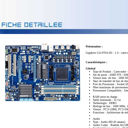
Présentation :
Gigabyte GA-970A-D3 - 1.0 - carte
Caractéristiques :
Général
Type de Produit : Carte-mère 
Jeu de puces : AMD 970 / 
Vitesse max. du bus : 2600 
Taux de transfert de bus de do
Port du Processeur : Socket 
Nbre maximum de processeurs
Processeurs Compatibles : Se
RAM prise en charge
Taille maximale : 32 Go
Technologie : DDR3
Horloge de bus : 1600 MHz,
Vitesse : PC3-12800, PC3-10
Fonctions : Architecture de m
Audio
Type : Audio HD (8 canaux)
Audio Codec : Realtek ALC8