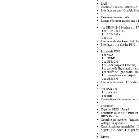
LAN
Contrôleur réseau : Atheros 
Interfaces réseau : Gigabit Eth
Extension/connectivité
Logements pour extensions :
4 x DIMM 240 broches ( 1.5 
1 x PCIe 2.0 x16
1 x PCIe 2.0 x1
2 x PCI
Interfaces de stockage : SATA-3
Interfaces : 1 x clavier PS/2
1 x souris PS/2
1 x VGA
1 x DVI-D
2 x USB 2.0
1 x LAN (Gigabit Ethernet)
1 x sortie de ligne audio - mi
1 x entrée de ligne audio - mi
1 x microphone - mini-jack
2 x USB 3.0
Interfaces internes : 1 x audio
4 x USB 2.0
1 x parallèle
1 x série
Connecteurs d'alimentation : 
Fonctions
Type du BIOS : Award
Fonctions du BIOS : Prise en
BIOS Rescue
Contrôle du matériel : Tempéra
voltage du système
Caractéristiques matérielles
Super4, GIGABYTE Super Sp
Divers