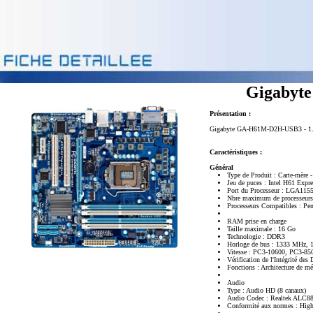
Gigabyt
Présentation :
Gigabyte GA-H61M-D2H-USB3 - 1.0 - 
Caractéristiques :
Général
Type de Produit : Carte-mère 
Jeu de puces : Intel H61 Expre
Port du Processeur : LGA115
Nbre maximum de processeurs
Processeurs Compatibles : Pen
RAM prise en charge
Taille maximale : 16 Go
Technologie : DDR3
Horloge de bus : 1333 MHz,
Vitesse : PC3-10600, PC3-85
Vérification de l'Intégrité d
Fonctions : Architecture de m
Audio
Type : Audio HD (8 canaux)
Audio Codec : Realtek ALC8
Conformité aux normes : High