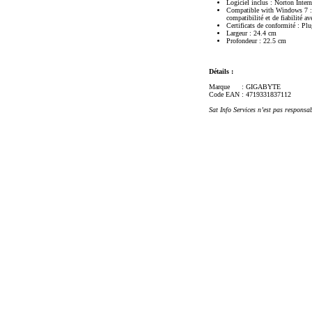
Logiciel inclus : Norton Int
Compatible with Windows 7 : L
compatibilité et de fiabilité a
Certificats de conformité : P
Largeur : 24.4 cm
Profondeur : 22.5 cm
Détails :
Marque
: GIGABYTE
Code EAN
: 4719331837112
Sat Info Services n’est pas responsa