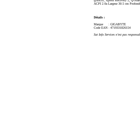
@BIOS, Xpress Recovery 2, Q-Share
ACPI 2.0a Largeur 30.5 cm Profond
Détails :
Marque
: GIGABYTE
Code EAN
: 4719331826154
Sat Info Services n’est pas responsa