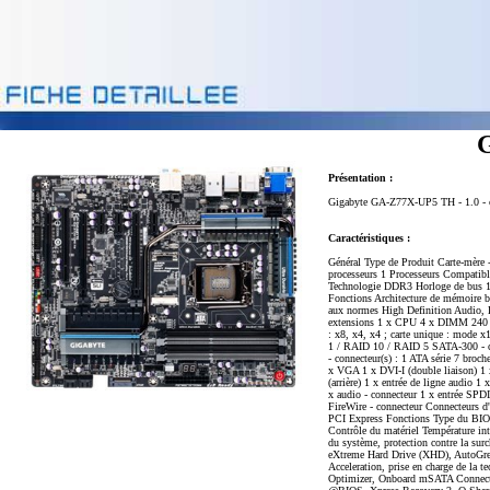
Présentation :
Gigabyte GA-Z77X-UP5 TH - 1.0 - ca
Caractéristiques :
Général Type de Produit Carte-mère
processeurs 1 Processeurs Compatib
Technologie DDR3 Horloge de bus 
Fonctions Architecture de mémoire 
aux normes High Definition Audio,
extensions 1 x CPU 4 x DIMM 240 br
: x8, x4, x4 ; carte unique : mode x
1 / RAID 10 / RAID 5 SATA-300 - c
- connecteur(s) : 1 ATA série 7 bro
x VGA 1 x DVI-I (double liaison) 1 x
(arrière) 1 x entrée de ligne audio 
x audio - connecteur 1 x entrée SPDI
FireWire - connecteur Connecteurs d
PCI Express Fonctions Type du BIO
Contrôle du matériel Température inte
du système, protection contre la su
eXtreme Hard Drive (XHD), AutoGr
Acceleration, prise en charge de l
Optimizer, Onboard mSATA Connector,