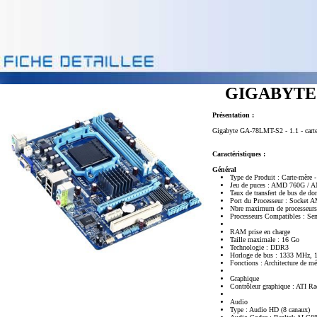
GIGABYTE 
Présentation :
Gigabyte GA-78LMT-S2 - 1.1 - cart
Caractéristiques :
Général
Type de Produit : Carte-mère 
Jeu de puces : AMD 760G /
Taux de transfert de bus de do
Port du Processeur : Socket 
Nbre maximum de processeurs
Processeurs Compatibles : Se
RAM prise en charge
Taille maximale : 16 Go
Technologie : DDR3
Horloge de bus : 1333 MHz,
Fonctions : Architecture de m
Graphique
Contrôleur graphique : ATI R
Audio
Type : Audio HD (8 canaux)