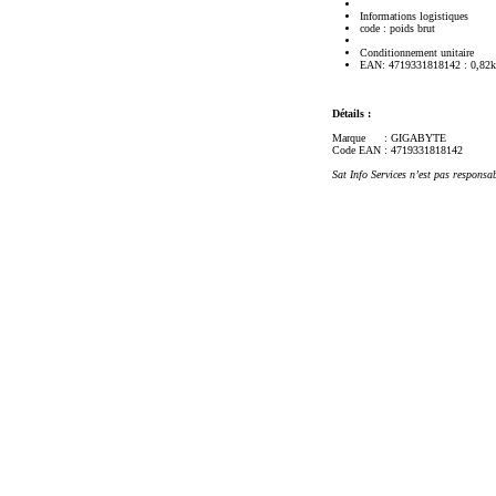
Informations logistiques
code : poids brut
Conditionnement unitaire
EAN: 4719331818142 : 0,82
Détails :
Marque
: GIGABYTE
Code EAN
: 4719331818142
Sat Info Services n’est pas responsa