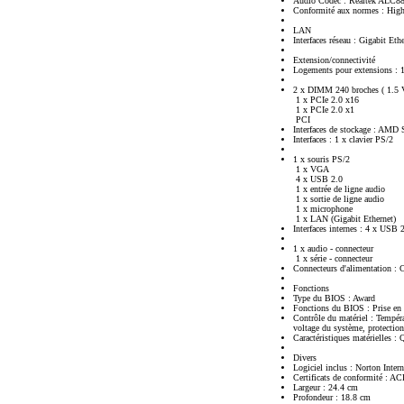
Audio Codec : Realtek ALC8
Conformité aux normes : High
LAN
Interfaces réseau : Gigabit Eth
Extension/connectivité
Logements pour extensions :
2 x DIMM 240 broches ( 1.5 
1 x PCIe 2.0 x16
1 x PCIe 2.0 x1
PCI
Interfaces de stockage : AMD 
Interfaces : 1 x clavier PS/2
1 x souris PS/2
1 x VGA
4 x USB 2.0
1 x entrée de ligne audio
1 x sortie de ligne audio
1 x microphone
1 x LAN (Gigabit Ethernet)
Interfaces internes : 4 x USB 
1 x audio - connecteur
1 x série - connecteur
Connecteurs d'alimentation : 
Fonctions
Type du BIOS : Award
Fonctions du BIOS : Prise en
Contrôle du matériel : Tempéra
voltage du système, protection
Caractéristiques matérielles
Divers
Logiciel inclus : Norton Inte
Certificats de conformité : A
Largeur : 24.4 cm
Profondeur : 18.8 cm