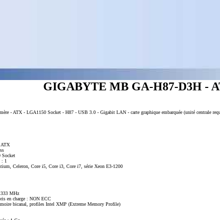
GIGABYTE MB GA-H87-D3H - AT
mère - ATX - LGA1150 Socket - H87 - USB 3.0 - Gigabit LAN - carte graphique embarquée (unité centrale requ
- ATX
ss
0 Socket
 : 1
tium, Celeron, Core i5, Core i3, Core i7, série Xeon E3-1200
 1333 MHz
pris en charge : NON ECC
émoire bicanal, profiles Intel XMP (Extreme Memory Profile)