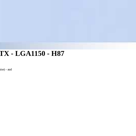
X - LGA1150 - H87
ise) - aud