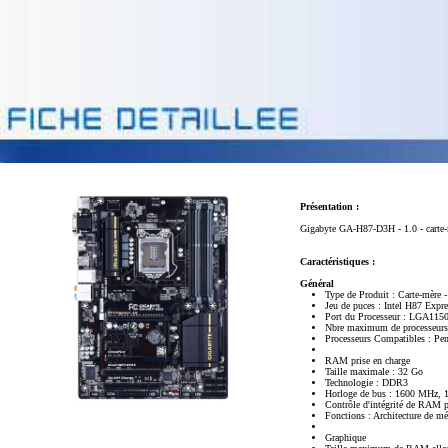
Présentation :
Gigabyte GA-H87-D3H - 1.0 - carte-
Caractéristiques :
Général
Type de Produit : Carte-mère 
Jeu de puces : Intel H87 Expre
Port du Processeur : LGA115
Nbre maximum de processeurs
Processeurs Compatibles : Pen
RAM prise en charge
Taille maximale : 32 Go
Technologie : DDR3
Horloge de bus : 1600 MHz,
Contrôle d'intégrité de RAM 
Fonctions : Architecture de m
Graphique