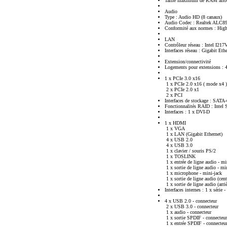
Taille maximum de RAM allou
Audio
Type : Audio HD (8 canaux)
Audio Codec : Realtek ALC8
Conformité aux normes : High
LAN
Contrôleur réseau : Intel I217
Interfaces réseau : Gigabit Eth
Extension/connectivité
Logements pour extensions : 
1 x PCIe 3.0 x16
1 x PCIe 2.0 x16 ( mode x4 )
2 x PCIe 2.0 x1
2 x PCI
Interfaces de stockage : SATA
Fonctionnalités RAID : Intel
Interfaces : 1 x DVI-D
1 x HDMI
1 x VGA
1 x LAN (Gigabit Ethernet)
4 x USB 2.0
4 x USB 3.0
1 x clavier / souris PS/2
1 x TOSLINK
1 x entrée de ligne audio - mi
1 x sortie de ligne audio - mi
1 x microphone - mini-jack
1 x sortie de ligne audio (cent
1 x sortie de ligne audio (arri
Interfaces internes : 1 x série 
4 x USB 2.0 - connecteur
2 x USB 3.0 - connecteur
1 x audio - connecteur
1 x sortie SPDIF - connecteur
1 x entrée SPDIF - connecteu