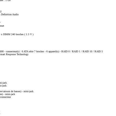
ée : 1 Go
92
 Definition Audio
V
ernet
4 x DIMM 240 broches ( 1.5 V )
-600 - connecteur(s) : 6 ATA série 7 broches - 6 appareil(s) - RAID 0 / RAID 1 / RAID 10 / RAID 5
 Smart Response Technology
ni-jack
ni-jack
re/caisson de basses) - mini-jack
ère) - mini-jack
- connecteur
r