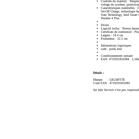
Contrôle du matériel : Tempéra
voltage du système, protection
Caractéristiques matérielles 
On/Off Charge, technologie I
Start Technology, Intel Smar
Durable 4 Plus
Divers
Logiciel inclus : Norton In
Certificats de conformité : Pl
Largeur : 24.4 cm
Profondeur : 22.5 cm
Informations logistiques
code : poids brut
Conditionnement unitaire
EAN: 4719331816384 : 1,16
Détails :
Marque
: GIGABYTE
Code EAN
: 4719331816384
Sat Info Services n’est pas responsa