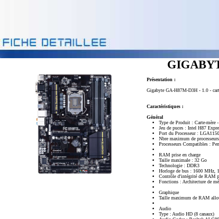
GIGABYTE
Présentation :
Gigabyte GA-H87M-D3H - 1.0 - carte
Caractéristiques :
Général
Type de Produit : Carte-mère 
Jeu de puces : Intel H87 Expre
Port du Processeur : LGA115
Nbre maximum de processeurs
Processeurs Compatibles : Pen
RAM prise en charge
Taille maximale : 32 Go
Technologie : DDR3
Horloge de bus : 1600 MHz,
Contrôle d'intégrité de RAM 
Fonctions : Architecture de m
Graphique
Taille maximum de RAM allou
Audio
Type : Audio HD (8 canaux)