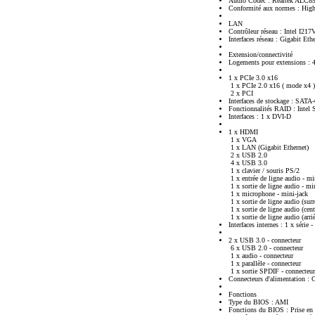
Audio Codec : Realtek ALC8
Conformité aux normes : High
LAN
Contrôleur réseau : Intel I217
Interfaces réseau : Gigabit Eth
Extension/connectivité
Logements pour extensions : 
1 x PCIe 3.0 x16
1 x PCIe 2.0 x16 ( mode x4 )
2 x PCI
Interfaces de stockage : SATA
Fonctionnalités RAID : Intel
Interfaces : 1 x DVI-D
1 x HDMI
1 x VGA
1 x LAN (Gigabit Ethernet)
2 x USB 2.0
4 x USB 3.0
1 x clavier / souris PS/2
1 x entrée de ligne audio - mi
1 x sortie de ligne audio - mi
1 x microphone - mini-jack
1 x sortie de ligne audio (surr
1 x sortie de ligne audio (cent
1 x sortie de ligne audio (arri
Interfaces internes : 1 x série 
2 x USB 3.0 - connecteur
6 x USB 2.0 - connecteur
1 x audio - connecteur
1 x parallèle - connecteur
1 x sortie SPDIF - connecteur
Connecteurs d'alimentation : 
Fonctions
Type du BIOS : AMI
Fonctions du BIOS : Prise en