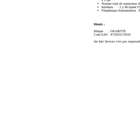
x 1/3H
Nombre total de connecteurs d
Interfaces : - 2 x Hi-Speed 
Périphérique d'alimentation : 
Détails :
Marque
: GIGABYTE
Code EAN
: 4719331176310
Sat Info Services n’est pas responsa