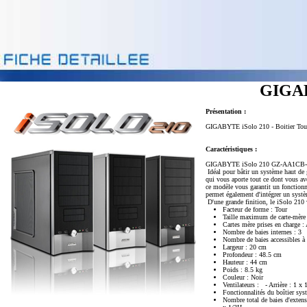
GIGAB
Présentation :
GIGABYTE iSolo 210 - Boitier Tour - 
Caractéristiques :
GIGABYTE iSolo 210 GZ-AA1CB-SNB
Idéal pour bâtir un système haut de 
qui vous aporte tout ce dont vous ave
ce modèle vous garantit un fonctionne
permet également d'intégrer un syst
D'une grande finition, le iSolo 210 
Facteur de forme : Tour
Taille maximum de carte-mère
Cartes mère prises en charge
Nombre de baies internes : 3
Nombre de baies accessibles à 
Largeur : 20 cm
Profondeur : 48.5 cm
Hauteur : 44 cm
Poids : 8.5 kg
Couleur : Noir
Ventilateurs : - Arrière : 1 x 1
Fonctionnalités du boîtier sys
Nombre total de baies d'extensi