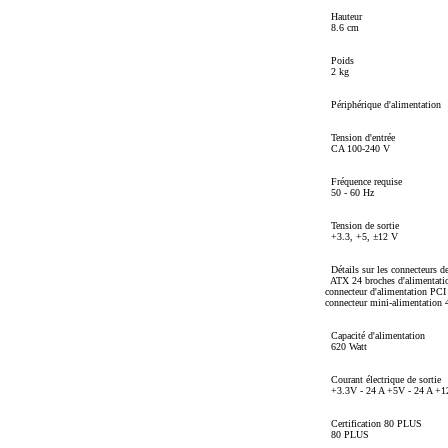
Hauteur
8.6 cm
Poids
2 kg
Périphérique d'alimentation
Tension d'entrée
CA 100-240 V
Fréquence requise
50 - 60 Hz
Tension de sortie
+3.3, +5, ±12 V
Détails sur les connecteurs de
ATX 24 broches d'alimentatio
connecteur d'alimentation PCI 
connecteur mini-alimentation 
Capacité d'alimentation
620 Watt
Courant électrique de sortie
+3.3V - 24 A +5V - 24 A +12
Certification 80 PLUS
80 PLUS