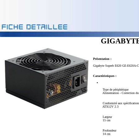
GIGABYTE
Présentation :
Gigabyte Superb E620 GE-E620A-C3 
Caractéristiques :
Type de périphérique
Alimentation - Correction du f
Conformité aux spécification
ATX12V 2.3
Largeur
15 cm
Profondeur
14 cm