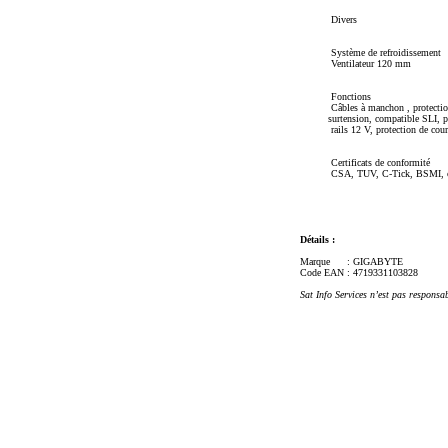
Divers
Système de refroidissement
Ventilateur 120 mm
Fonctions
Câbles à manchon , protection 
surtension, compatible SLI, pr
rails 12 V, protection de court
Certificats de conformité
CSA, TUV, C-Tick, BSMI, 
Détails :
Marque
: GIGABYTE
Code EAN
: 4719331103828
Sat Info Services n’est pas responsa