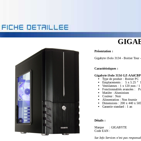
GIGABY
Présentation :
Gigabyte iSolo 3134 - Boitier Tour -
Caractéristiques :
Gigabyte iSolo 3134 GZ-AA4CBP-S
Type de produit : Boitier PC
Emplacements : 5 x 5.25 " 1 
Ventilateurs : 1 x 120 mm /
Fonctionnalités avancées : P
Matière : Aluminium
Couleur : Noir
Alimentation : Non fournie
Dimensions : 200 x 440 x 5
Garantie standard : 1 an
Détails :
Marque
: GIGABYTE
Code EAN
:
Sat Info Services n’est pas responsa