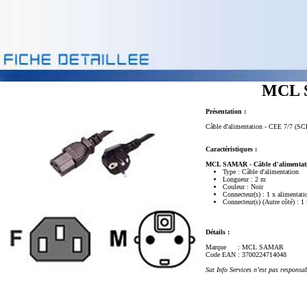
MCL S
Présentation :
Câble d'alimentation - CEE 7/7 (S
Caractéristiques :
MCL SAMAR - Câble d'alimentati
Type : Câble d'alimentation
Longueur : 2 m
Couleur : Noir
Connecteur(s) : 1 x alimenta
Connecteur(s) (Autre côté) : 
Détails :
Marque
: MCL SAMAR
Code EAN
: 3700224714048
Sat Info Services n’est pas responsa