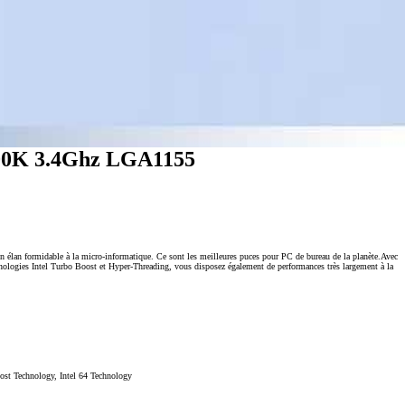
0K 3.4Ghz LGA1155
 un élan formidable à la micro-informatique. Ce sont les meilleures puces pour PC de bureau de la planète.Avec
hnologies Intel Turbo Boost et Hyper-Threading, vous disposez également de performances très largement à la
Boost Technology, Intel 64 Technology