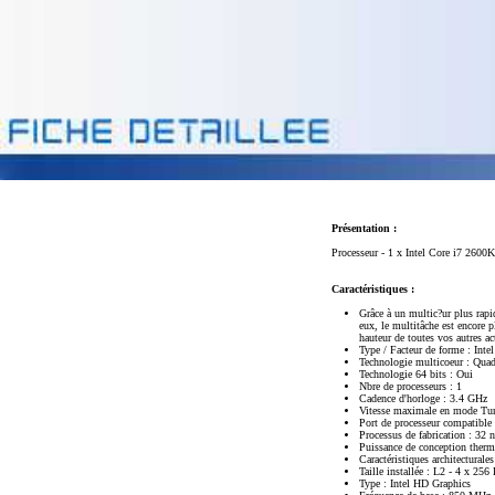
Présentation :
Processeur - 1 x Intel Core i7 260
Caractéristiques :
Grâce à un multic?ur plus rapi
eux, le multitâche est encore 
hauteur de toutes vos autres ac
Type / Facteur de forme : Int
Technologie multicoeur : Qua
Technologie 64 bits : Oui
Nbre de processeurs : 1
Cadence d'horloge : 3.4 GHz
Vitesse maximale en mode Tu
Port de processeur compatibl
Processus de fabrication : 32 
Puissance de conception ther
Caractéristiques architectural
Taille installée : L2 - 4 x 25
Type : Intel HD Graphics