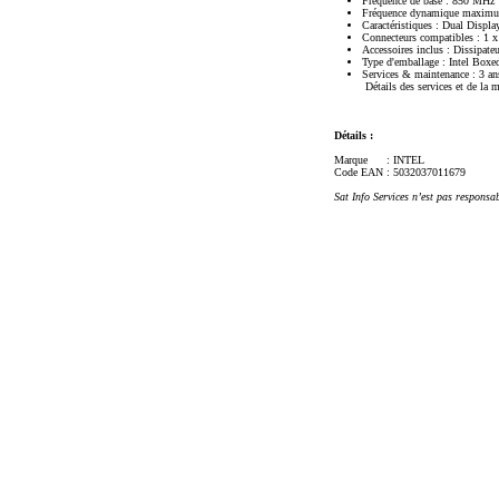
Fréquence de base : 850 MHz
Fréquence dynamique maxim
Caractéristiques : Dual Displ
Connecteurs compatibles : 1 
Accessoires inclus : Dissipateu
Type d'emballage : Intel Boxe
Services & maintenance : 3 ans
Détails des services et de la 
Détails :
Marque
: INTEL
Code EAN
: 5032037011679
Sat Info Services n’est pas responsa