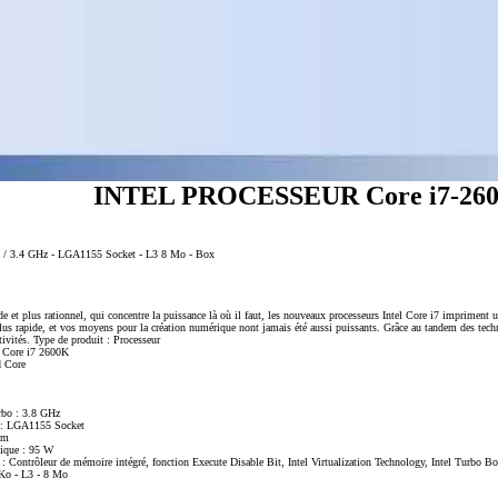
INTEL PROCESSEUR Core i7-260
0K / 3.4 GHz - LGA1155 Socket - L3 8 Mo - Box
de et plus rationnel, qui concentre la puissance là où il faut, les nouveaux processeurs Intel Core i7 impriment
plus rapide, et vos moyens pour la création numérique nont jamais été aussi puissants. Grâce au tandem des tec
tivités. Type de produit : Processeur
el Core i7 2600K
d Core
rbo : 3.8 GHz
e : LGA1155 Socket
nm
mique : 95 W
es : Contrôleur de mémoire intégré, fonction Execute Disable Bit, Intel Virtualization Technology, Intel Turbo 
6 Ko - L3 - 8 Mo