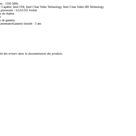
um : 1350 MHz
ay Capable, Intel FDI, Intel Clear Video Technology, Intel Clear Video HD Technology
x processeur - LGA1155 Socket
r de chaleur
d
 de garantie
maintenanceGarantie limitée - 3 ans
ble des erreurs dans la documentation des produits.