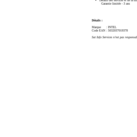
Détails des services et de la m
Garantie limitée - 3 ans
Détails :
Marque
: INTEL
Code EAN
: 5032037019378
Sat Info Services n’est pas responsa