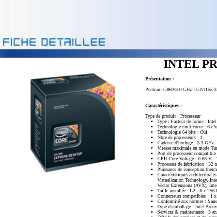
INTEL PR
Présentation :
Pentium G860/3.0 GHz LGA1155 
Caractéristiques :
Type de produit : Processeur
Type / Facteur de forme : Int
Technologie multicoeur : 6 c?u
Technologie 64 bits : Oui
Nbre de processeurs : 1
Cadence d'horloge : 3.3 GHz
Vitesse maximale en mode Tu
Port de processeur compatibl
CPU Core Voltage : 0.65 V - 
Processus de fabrication : 32 
Puissance de conception ther
Caractéristiques architectural
Virtualization Technology, In
Vector Extensions (AVX), Inte
Taille installée : L2 - 6 x 25
Connecteurs compatibles : 1 
Conformité aux normes : Sans
Type d'emballage : Intel Boxe
Services & maintenance : 3 ans