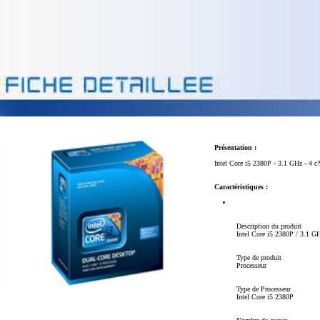
Présentation :
Intel Core i5 2380P - 3.1 GHz - 4 
Caractéristiques :
Description du produit
Intel Core i5 2380P / 3.1 GH
Type de produit
Processeur
Type de Processeur
Intel Core i5 2380P