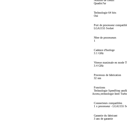
Nombre de coeurs
Quadric?ur
Technologie 64 bits
Oui
Port de processeur compatibl
LGA1155 Socket
Nbre de processeurs
1
Cadence d'horloge
3.1 GHz
Vitesse maximale en mode T
3.4 GHz
Processus de fabrication
32 nm
Fonctions
Technologie SpeedStep amélior
Access,technologie Intel Turb
Connecteurs compatibles
1 x processeur - LGA1155 S
Garantie du fabricant
3 ans de garantie