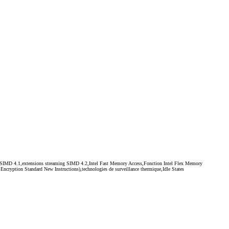
ing SIMD 4.1,extensions streaming SIMD 4.2,Intel Fast Memory Access,Fonction Intel Flex Memory
Encryption Standard New Instructions),technologies de surveillance thermique,Idle States