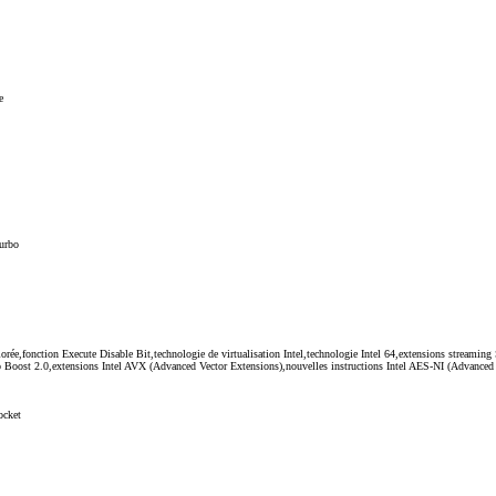
e
urbo
ée,fonction Execute Disable Bit,technologie de virtualisation Intel,technologie Intel 64,extensions stream
o Boost 2.0,extensions Intel AVX (Advanced Vector Extensions),nouvelles instructions Intel AES-NI (Advanced 
ocket