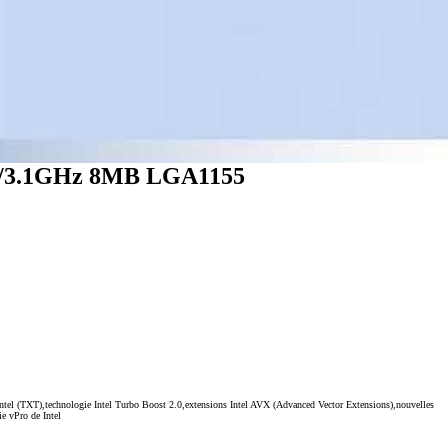
/3.1GHz 8MB LGA1155
e Intel (TXT),technologie Intel Turbo Boost 2.0,extensions Intel AVX (Advanced Vector Extensions),nouvelles
e vPro de Intel