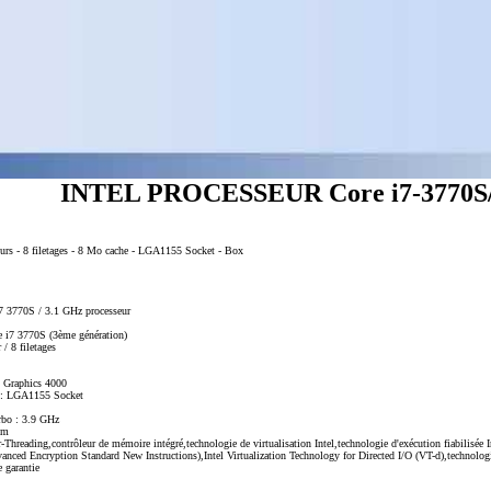
INTEL PROCESSEUR Core i7-3770S
¿urs - 8 filetages - 8 Mo cache - LGA1155 Socket - Box
i7 3770S / 3.1 GHz processeur
re i7 3770S (3ème génération)
/ 8 filetages
D Graphics 4000
e : LGA1155 Socket
rbo : 3.9 GHz
nm
Threading,contrôleur de mémoire intégré,technologie de virtualisation Intel,technologie d'exécution fiabilisé
anced Encryption Standard New Instructions),Intel Virtualization Technology for Directed I/O (VT-d),technologi
e garantie