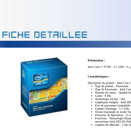
Présentation :
Intel Core i7 3770S - 3.1 GHz - 4 c
Caractéristiques :
Description du produit : Intel Core 
Type de produit : Processeur
Type de Processeur : Intel Co
Nombre de coeurs : Quadric?ur 
Cache : 8 Mo
Technologie 64 bits : Oui
Graphiques intégrés : Intel H
Port de processeur compatibl
Cadence d'horloge : 3.1 GHz
Vitesse maximale en mode Tu
Processus de fabrication : 22 
Fonctions : Technologie Hyper-
instructions Intel AES-NI (Adv
Garantie du fabricant : 3 ans d