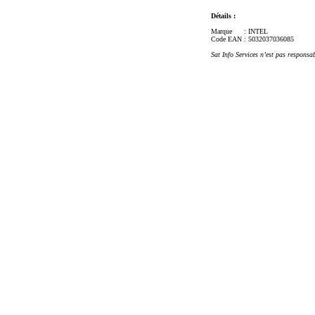
Détails :
Marque
: INTEL
Code EAN
: 5032037036085
Sat Info Services n’est pas responsa