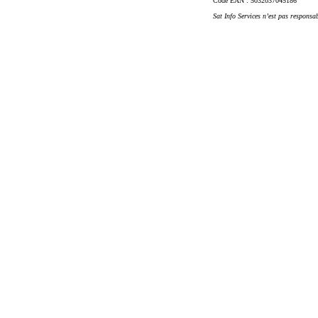
Code EAN
: 5032037045186
Sat Info Services n’est pas responsa