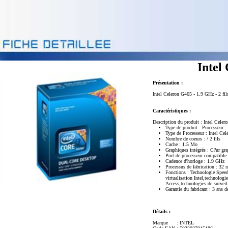
Intel
Présentation :
Intel Celeron G465 - 1.9 GHz - 2 f
Caractéristiques :
Description du produit : Intel Cele
Type de produit : Processeur
Type de Processeur : Intel Ce
Nombre de coeurs : / 2 fils
Cache : 1.5 Mo
Graphiques intégrés : C?ur gr
Port de processeur compatibl
Cadence d'horloge : 1.9 GHz
Processus de fabrication : 32 
Fonctions : Technologie Speed
virtualisation Intel,technolo
Access,technologies de surveil
Garantie du fabricant : 3 ans d
Détails :
Marque
: INTEL