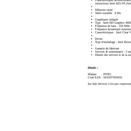
Caractéristiques architectural
instructions Intel AES-NI (Adv
Mémoire cache
Taille installée : 8 Mo
Graphiques intégrés
Type : Intel HD Graphics 460
Fréquence de base : 350 MHz
Fréquence dynamique maximu
Caractéristiques : Intel Clea
Divers
Type d'emballage : Intel Boxe
Garantie du fabricant
Services & maintenance : 3 ans
Détails des services et de la m
Détails :
Marque
: INTEL
Code EAN
: 5032037050432
Sat Info Services n’est pas responsa