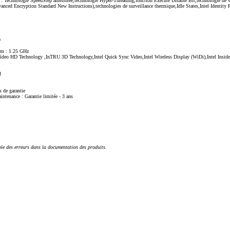
es : Technologie SpeedStep améliorée,technologie Hyper-Threading,fonction Execute Disable Bit,technologie de vi
anced Encryption Standard New Instructions),technologies de surveillance thermique,Idle States,Intel Identity 
0
m : 1.25 GHz
r Video HD Technology ,InTRU 3D Technology,Intel Quick Sync Video,Intel Wireless Display (WiDi),Intel Inside
d
 de garantie
aintenance : Garantie limitée - 3 ans
ble des erreurs dans la documentation des produits.