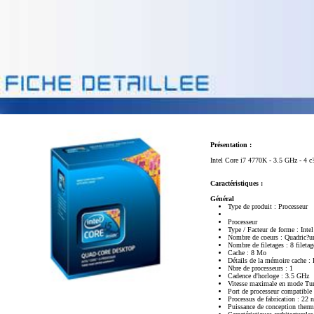
Présentation :
Intel Core i7 4770K - 3.5 GHz - 4 c
Caractéristiques :
Général
Type de produit : Processeur
Processeur
Type / Facteur de forme : Int
Nombre de coeurs : Quadric?u
Nombre de filetages : 8 filetag
Cache : 8 Mo
Détails de la mémoire cache :
Nbre de processeurs : 1
Cadence d'horloge : 3.5 GHz
Vitesse maximale en mode Tu
Port de processeur compatibl
Processus de fabrication : 22 
Puissance de conception ther