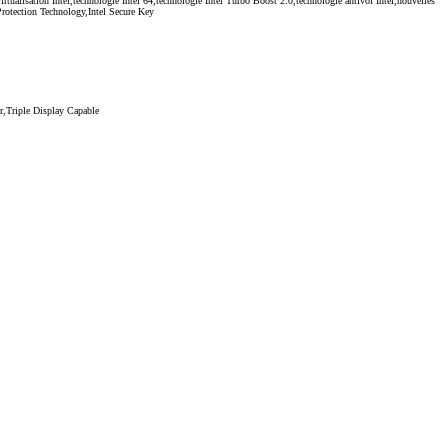
rtualisation Intel,technologie Intel 64,technologie Intel Turbo Boost 2.0,technologie antivol Intel,nouvelles
Protection Technology,Intel Secure Key
r,Triple Display Capable