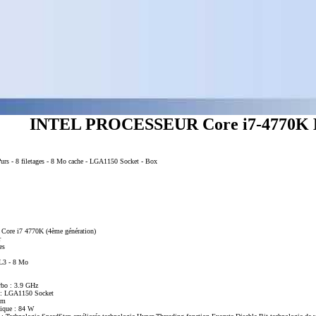
INTEL PROCESSEUR Core i7-4770
?urs - 8 filetages - 8 Mo cache - LGA1150 Socket - Box
el Core i7 4770K (4ème génération)
r
es
 L3 - 8 Mo
rbo : 3.9 GHz
e : LGA1150 Socket
nm
mique : 84 W