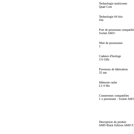
Technologie multicoeur
Quad Core
Technologie 64 bits
Oui
Port de processeur compatibl
Socket AM3+
Nbre de processeurs
1
Cadence d'horloge
3.6 GHz
Processus de fabrication
32 nm
Mémoire cache
L3 4 Mo
Connecteurs compatibles
1 x processeur - Socket AM
Description du produit
AMD Black Edition AMD FX 