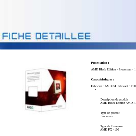
Présentation :
AMD Black Edition - Processeur -
Caractéristiques :
Fabricant : AMDRef. fabricant : 
Description du produit
AMD Black Edition AMD FX 
Type de produit
Processeur
Type de Processeur
AMD FX 4100