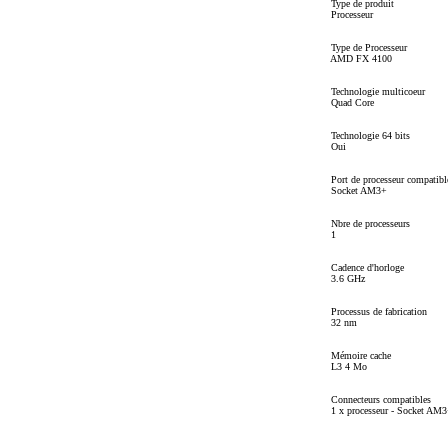
Type de produit
Processeur
Type de Processeur
AMD FX 4100
Technologie multicoeur
Quad Core
Technologie 64 bits
Oui
Port de processeur compatibl
Socket AM3+
Nbre de processeurs
1
Cadence d'horloge
3.6 GHz
Processus de fabrication
32 nm
Mémoire cache
L3 4 Mo
Connecteurs compatibles
1 x processeur - Socket AM