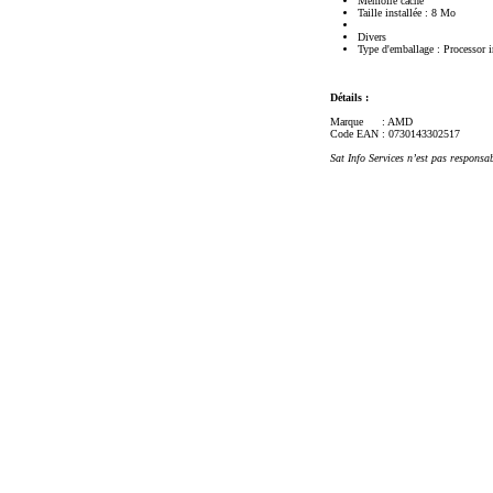
Mémoire cache
Taille installée : 8 Mo
Divers
Type d'emballage : Processor
Détails :
Marque
: AMD
Code EAN
: 0730143302517
Sat Info Services n’est pas responsa