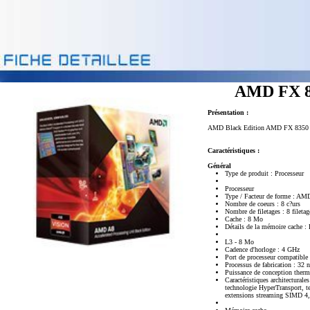
AMD FX 
Présentation :
AMD Black Edition AMD FX 8350 
Caractéristiques :
Général
Type de produit : Processeur
Processeur
Type / Facteur de forme : A
Nombre de coeurs : 8 c?urs
Nombre de filetages : 8 filetag
Cache : 8 Mo
Détails de la mémoire cache :
L3 - 8 Mo
Cadence d'horloge : 4 GHz
Port de processeur compatibl
Processus de fabrication : 32 
Puissance de conception ther
Caractéristiques architectur
technologie HyperTransport, 
extensions streaming SIMD 