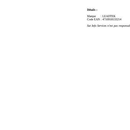
Détails :
Marque
: LEADTEK
Code EAN
: 4710918133214
Sat Info Services n’est pas responsa