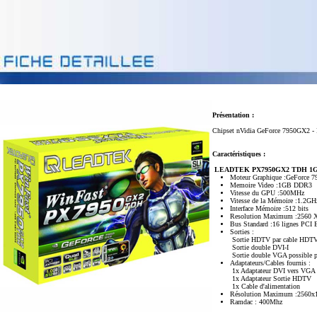
Présentation :
Chipset nVidia GeForce 7950GX2 -
Caractéristiques :
LEADTEK PX7950GX2 TDH 
Moteur Graphique :GeForce 
Memoire Video :1GB DDR3
Vitesse du GPU :500MHz
Vitesse de la Mémoire :1.2
Interface Mémoire :512 bits
Resolution Maximum :2560 
Bus Standard :16 lignes PCI 
Sorties :
Sortie HDTV par cable HDT
Sortie double DVI-I
Sortie double VGA possible p
Adaptateurs/Cables fournis :
1x Adaptateur DVI vers VGA
1x Adaptateur Sortie HDTV
1x Cable d'alimentation
Résolution Maximum :2560x
Ramdac : 400Mhz