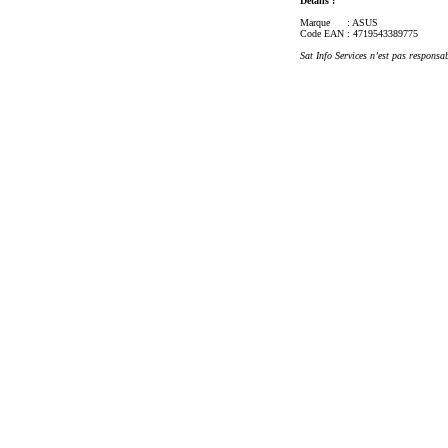
Détails :
Marque
: ASUS
Code EAN
: 4719543389775
Sat Info Services n’est pas responsa