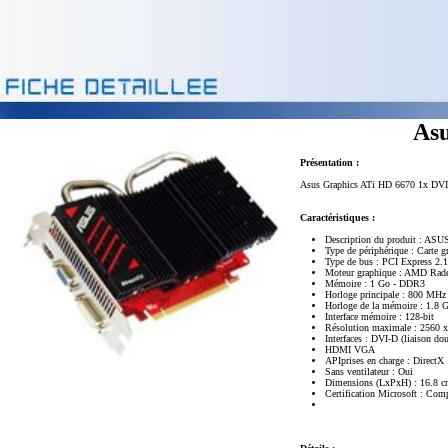
Asu
Présentation :
Asus Graphics ATi HD 6670 1x DV
Caractéristiques :
Description du produit : AS
Type de périphérique : Carte g
Type de bus : PCI Express 2.
Moteur graphique : AMD Rad
Mémoire : 1 Go - DDR3
Horloge principale : 800 MHz
Horloge de la mémoire : 1.8 
Interface mémoire : 128-bit
Résolution maximale : 2560 
Interfaces : DVI-D (liaison do
HDMI VGA
APIprises en charge : DirectX
Sans ventilateur : Oui
Dimensions (LxPxH) : 16.8 c
Certification Microsoft : Co