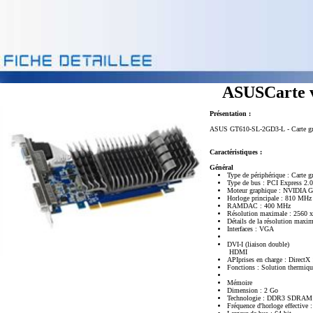
ASUSCarte 
Présentation :
ASUS GT610-SL-2GD3-L - Carte grap
Caractéristiques :
Général
Type de périphérique : Carte g
Type de bus : PCI Express 2.
Moteur graphique : NVIDIA 
Horloge principale : 810 MHz
RAMDAC : 400 MHz
Résolution maximale : 2560 
Détails de la résolution max
Interfaces : VGA
DVI-I (liaison double)
HDMI
APIprises en charge : DirectX
Fonctions : Solution thermi
Mémoire
Dimension : 2 Go
Technologie : DDR3 SDRAM
Fréquence d'horloge effective 