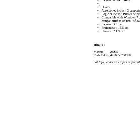
Largeur de bus : 64-bit
Divers
Accessoires inclus : 2 supports
Logiciel inclus : Pilotes de 
Compatible with Windows 7 : L
compatibilité et de fiabilité a
Largeur : 4.1 cm
Profondeur : 18.5 cm
Hauteur : 11.9 cm
Détails :
Marque
: ASUS
Code EAN
: 4716659208570
Sat Info Services n’est pas responsa