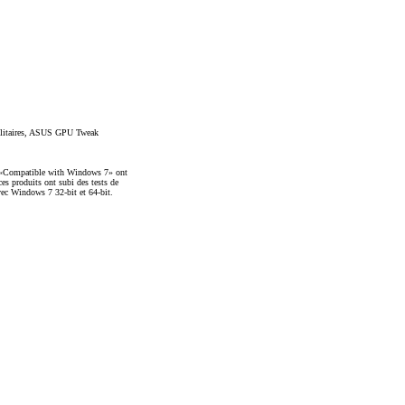
ilitaires, ASUS GPU Tweak
fs «Compatible with Windows 7» ont
es produits ont subi des tests de
avec Windows 7 32-bit et 64-bit.