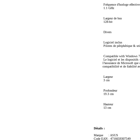
Fréquence d'horloge effective
1.1 GHz
Largeur de bus
128-bit
Divers
Logiciel inclus
Pilotes de périphérique & ut
Compatible with Windows 7
Le logiciel et les dispositi
l?assurance de Microsoft que c
compatibilité et de fiabilité 
Largeur
3 cm
Profondeur
19.3 cm
Hauteur
13 cm
Détails :
Marque
: ASUS
Code EAN
: 4716659307549