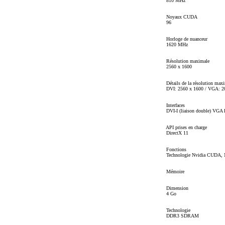
810 MHz
Noyaux CUDA
96
Horloge de nuanceur
1620 MHz
Résolution maximale
2560 x 1600
Détails de la résolution max
DVI: 2560 x 1600 / VGA: 2
Interfaces
DVI-I (liaison double) VG
API prises en charge
DirectX 11
Fonctions
Technologie Nvidia CUDA, Nvi
Mémoire
Dimension
4 Go
Technologie
DDR3 SDRAM