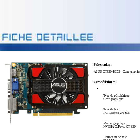
Présentation :
ASUS GT630-4GD3 - Carte graphiq
Caractéristiques :
Type de périphérique
Carte graphique
Type de bus
PCI Express 2.0 x16
Moteur graphique
NVIDIA GeForce GT 630
Horloge principale