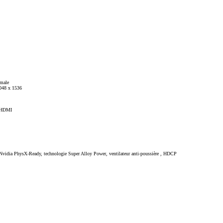
imale
048 x 1536
A HDMI
dia PhysX-Ready, technologie Super Alloy Power, ventilateur anti-poussière , HDCP