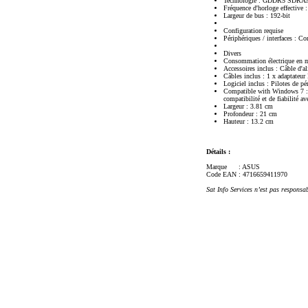
Technologie : GDDR5 SDR
Fréquence d'horloge effective 
Largeur de bus : 192-bit
Configuration requise
Périphériques / interfaces : C
Divers
Consommation électrique en 
Accessoires inclus : Câble d'a
Câbles inclus : 1 x adaptate
Logiciel inclus : Pilotes de 
Compatible with Windows 7 : L
compatibilité et de fiabilité a
Largeur : 3.81 cm
Profondeur : 21 cm
Hauteur : 13.2 cm
Détails :
Marque
: ASUS
Code EAN
: 4716659411970
Sat Info Services n’est pas responsa