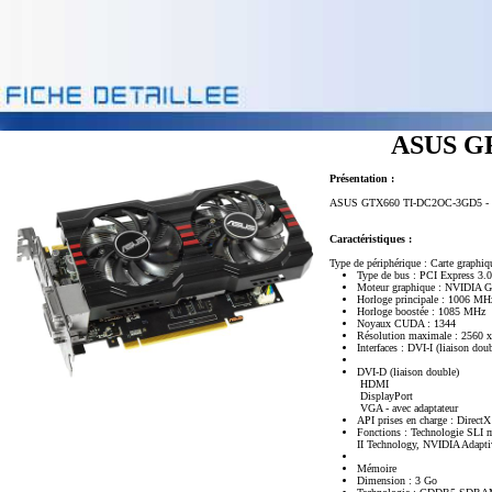
ASUS GF
Présentation :
ASUS GTX660 TI-DC2OC-3GD5 - Car
Caractéristiques :
Type de périphérique : Carte graphiq
Type de bus : PCI Express 3.
Moteur graphique : NVIDIA 
Horloge principale : 1006 MH
Horloge boostée : 1085 MHz
Noyaux CUDA : 1344
Résolution maximale : 2560 
Interfaces : DVI-I (liaison dou
DVI-D (liaison double)
HDMI
DisplayPort
VGA - avec adaptateur
API prises en charge : DirectX
Fonctions : Technologie SLI
II Technology, NVIDIA Adapt
Mémoire
Dimension : 3 Go