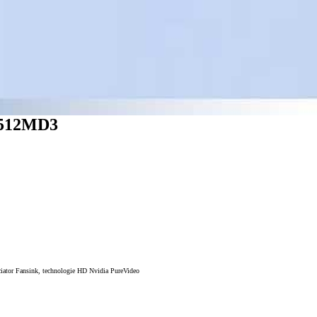
/512MD3
ator Fansink, technologie HD Nvidia PureVideo