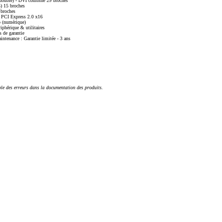
n double) - DVI combiné 29 broches
 15 broches
broches
x PCI Express 2.0 x16
o (numérique)
riphérique & utilitaires
 de garantie
aintenance : Garantie limitée - 3 ans
ble des erreurs dans la documentation des produits.