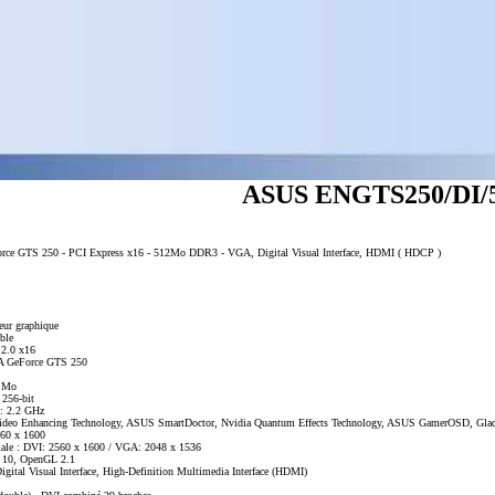
ASUS ENGTS250/DI
Force GTS 250 - PCI Express x16 - 512Mo DDR3 - VGA, Digital Visual Interface, HDMI ( HDCP )
eur graphique
able
 2.0 x16
IA GeForce GTS 250
2 Mo
256-bit
 : 2.2 GHz
ideo Enhancing Technology, ASUS SmartDoctor, Nvidia Quantum Effects Technology, ASUS GamerOSD, Glaci
560 x 1600
imale : DVI: 2560 x 1600 / VGA: 2048 x 1536
tX 10, OpenGL 2.1
gital Visual Interface, High-Definition Multimedia Interface (HDMI)