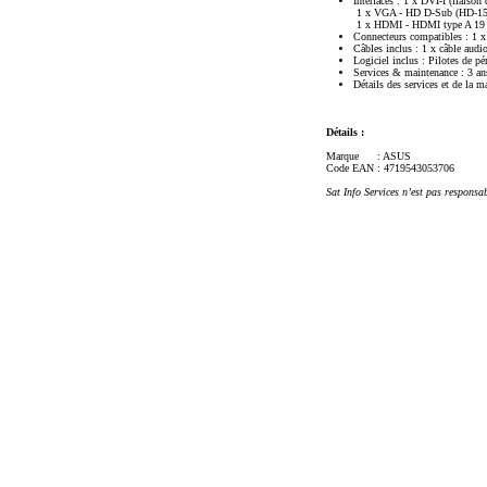
Interfaces : 1 x DVI-I (liaiso
1 x VGA - HD D-Sub (HD-15)
1 x HDMI - HDMI type A 19 
Connecteurs compatibles : 1 
Câbles inclus : 1 x câble audi
Logiciel inclus : Pilotes de pé
Services & maintenance : 3 ans
Détails des services et de la m
Détails :
Marque
: ASUS
Code EAN
: 4719543053706
Sat Info Services n’est pas responsa