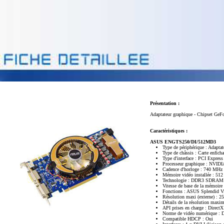
Présentation :
Adaptateur graphique - Chipset Ge
Caractéristiques :
ASUS ENGTS250/DI/512MD3
Type de périphérique : Adaptat
Type de châssis : Carte enfich
Type d'interface : PCI Express
Processeur graphique : NVID
Cadence d'horloge : 740 MHz
Mémoire vidéo installée : 51
Technologie : DDR3 SDRAM 
Vitesse de base de la mémoire
Fonctions : ASUS Splendid V
Résolution maxi (externe) : 2
Détails de la résolution max
API prises en charge : Direc
Norme de vidéo numérique : Di
Compatible HDCP : Oui