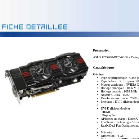
Présentation :
ASUS GTX680-DC2-4GD5 - Carte gr
Caractéristiques :
Général
Type de périphérique : Carte g
Type de bus : PCI Express 3.
Moteur graphique : NVIDIA 
Horloge principale : 1006 MH
Horloge boostée : 1058 MHz
Noyaux CUDA : 1536
Résolution maximale : 2560 
Interfaces : DVI-I (liaison dou
DVI-D (liaison double)
HDMI
DisplayPort
APIprises en charge : DirectX
Fonctions : Technologie SLI
Ready,Dual Fan Design,tech
Mémoire
Dimension : 4 Go