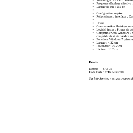
Technologie : GDDR5 SDR
Fréquence d'horloge effective
Largeur de bus : 256-bit
Configuration requise
Périphériques / interfaces : C
Divers
Consommation électrique en 
Logiciel inclus : Pilotes de 
Compatible with Windows 7 : L
compatibilité et de fiabilité a
Fonctions Windows 7 prises e
Largeur : 4.32 cm
Profondeur : 27.2 cm
Hauteur : 13.7 cm
Détails :
Marque
: ASUS
Code EAN
: 4716659302209
Sat Info Services n’est pas responsa