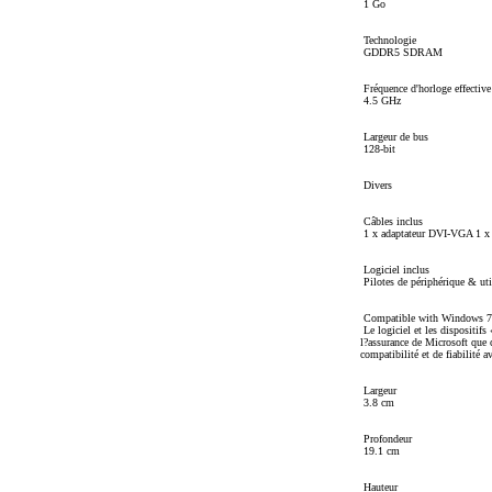
1 Go
Technologie
GDDR5 SDRAM
Fréquence d'horloge effective
4.5 GHz
Largeur de bus
128-bit
Divers
Câbles inclus
1 x adaptateur DVI-VGA 1 x p
Logiciel inclus
Pilotes de périphérique & ut
Compatible with Windows 7
Le logiciel et les dispositi
l?assurance de Microsoft que c
compatibilité et de fiabilité 
Largeur
3.8 cm
Profondeur
19.1 cm
Hauteur