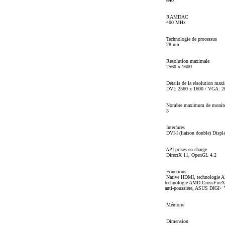
640
RAMDAC
400 MHz
Technologie de processus
28 nm
Résolution maximale
2560 x 1600
Détails de la résolution max
DVI: 2560 x 1600 / VGA: 2
Nombre maximum de monite
3
Interfaces
DVI-I (liaison double) Displ
API prises en charge
DirectX 11, OpenGL 4.2
Fonctions
Native HDMI, technologie A
technologie AMD CrossFireX, 
anti-poussière, ASUS DIGI
Mémoire
Dimension