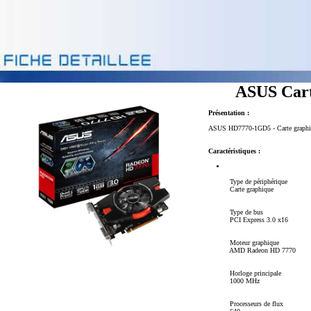
ASUS Cart
Présentation :
ASUS HD7770-1GD5 - Carte graphiq
Caractéristiques :
Type de périphérique
Carte graphique
Type de bus
PCI Express 3.0 x16
Moteur graphique
AMD Radeon HD 7770
Horloge principale
1000 MHz
Processeurs de flux