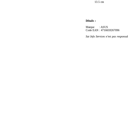
13.5 cm
Détails :
Marque
: ASUS
Code EAN
: 4716659267096
Sat Info Services n’est pas responsa