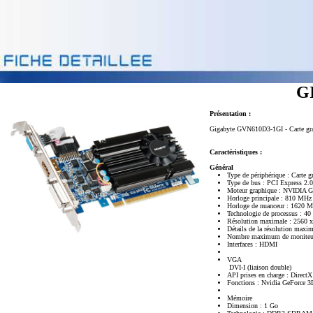
G
Présentation :
Gigabyte GVN610D3-1GI - Carte gr
Caractéristiques :
Général
Type de périphérique : Carte 
Type de bus : PCI Express 2.
Moteur graphique : NVIDIA 
Horloge principale : 810 MHz
Horloge de nuanceur : 1620 
Technologie de processus : 4
Résolution maximale : 2560 
Détails de la résolution max
Nombre maximum de moniteur
Interfaces : HDMI
VGA
DVI-I (liaison double)
API prises en charge : Direc
Fonctions : Nvidia GeForce 
Mémoire
Dimension : 1 Go