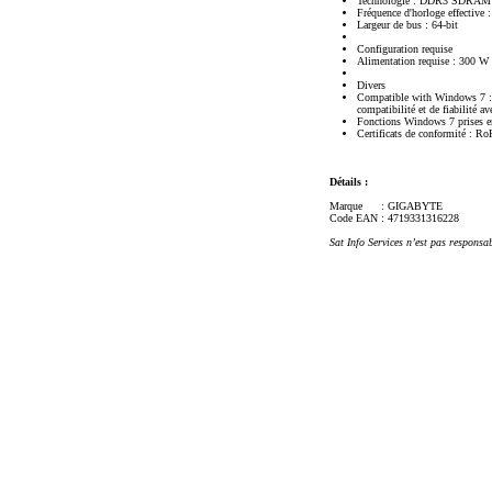
Technologie : DDR3 SDRAM
Fréquence d'horloge effective
Largeur de bus : 64-bit
Configuration requise
Alimentation requise : 300 W
Divers
Compatible with Windows 7 : L
compatibilité et de fiabilité a
Fonctions Windows 7 prises e
Certificats de conformité : R
Détails :
Marque
: GIGABYTE
Code EAN
: 4719331316228
Sat Info Services n’est pas responsa