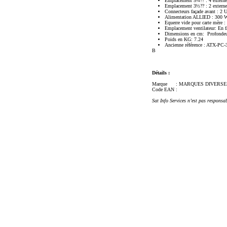
Emplacement 5¼?? : 4 externes
Emplacement 3½?? : 2 externes
Connecteurs façade avant : 2 
Alimentation ALLIED : 300 W 
Equerre vide pour carte mère :
Emplacement ventilateur: En f
Dimensions en cm: Profondeu
Poids en KG: 7.24
Ancienne référence : ATX-PC-
B
Détails :
Marque
: MARQUES DIVERSE
Code EAN
:
Sat Info Services n’est pas responsa