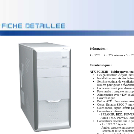
Présentation :
4 x 5"25 + 2 x 3"5 externes - 5 x 3
Caractéristiques :
ATX-PC-312B - Boitier moyen tou
Design novateur, élégant, massi
Installation sans vis des lect
Système optimal de ventilatio
8x8 cm pour guide d?évacuatio
Cache coulissant pour dissimu
Ports audio : casque et micr
Alimentation avec +12V en A
Caractéristique
Boîtier ATX: Pour cartes mèr
Corps: En acier SECC 7 mm é
Coins ronds, façade latérale g
Connecteurs internes:
- SPEAKER, HDD, POWER LE
- Audio : MIC POWER, MI
Connecteurs externes sur le pa
- 2 x USB 2.0 type A
- Audio: casque et microphon
- Bouton de mise en marche 