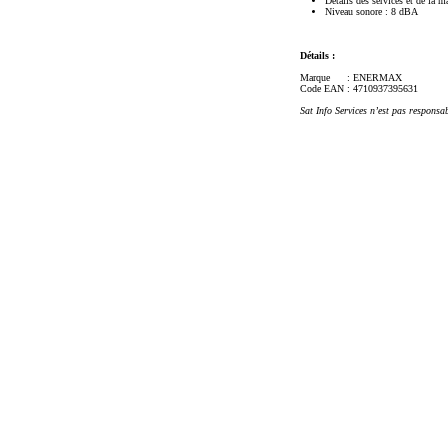
Détails des services et de la m
Niveau sonore : 8 dBA
Détails :
Marque
: ENERMAX
Code EAN
: 4710937395631
Sat Info Services n’est pas responsa