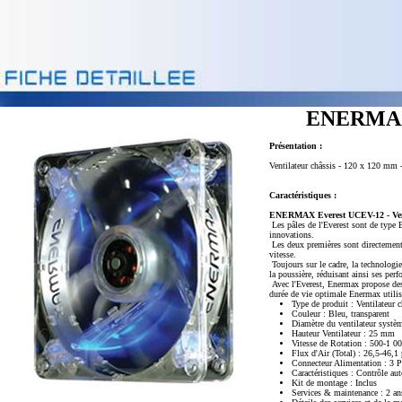
ENERMAX 
Présentation :
Ventilateur châssis - 120 x 120 mm -
Caractéristiques :
ENERMAX Everest UCEV-12 - Vent
Les pâles de l'Everest sont de type 
innovations.
Les deux premières sont directement
vitesse.
Toujours sur le cadre, la technologi
la poussière, réduisant ainsi ses perf
Avec l'Everest, Enermax propose des 
durée de vie optimale Enermax utilis
Type de produit : Ventilateur c
Couleur : Bleu, transparent
Diamètre du ventilateur syst
Hauteur Ventilateur : 25 mm
Vitesse de Rotation : 500-1 0
Flux d'Air (Total) : 26,5-46,1
Connecteur Alimentation : 3 
Caractéristiques : Contrôle au
Kit de montage : Inclus
Services & maintenance : 2 ans