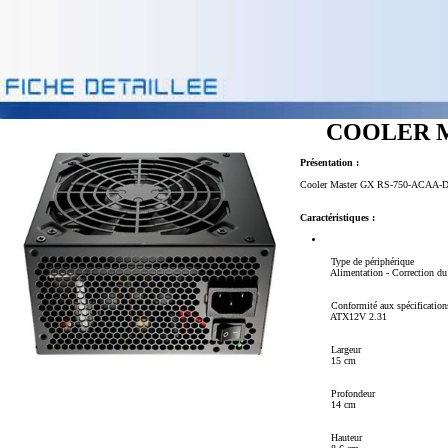
COOLER MA
Présentation :
Cooler Master GX RS-750-ACAA-D3 -
Caractéristiques :
Type de périphérique
Alimentation - Correction du f
Conformité aux spécification
ATX12V 2.31
Largeur
15 cm
Profondeur
14 cm
Hauteur