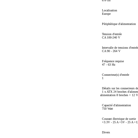
8.6 cm
Localisation
Europe
Périphérique d'alimentation
Tension d'entrée
CA 100-240 V
Intervalle de tensions d'entré
CA 90 - 264 V
Fréquence requise
47 - 63 Hz
Connecteur(s) d'entrée
1
Détails sur les connecteurs de
1 x ATX 24 broches d'alimenta
alimentation 8 broches + 12 V 
Capacité d'alimentation
750 Watt
Courant électrique de sortie
+3.3V - 25 A +5V - 25 A +12
Divers