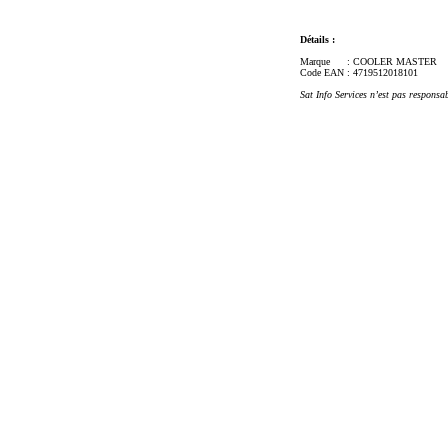
Détails :
Marque
: COOLER MASTER
Code EAN
: 4719512018101
Sat Info Services n’est pas responsa