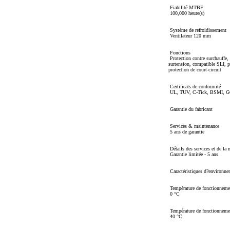
Fiabilité MTBF
100,000 heure(s)
Système de refroidissement
Ventilateur 120 mm
Fonctions
Protection contre surchauffe, 
surtension, compatible SLI, pr
protection de court-circuit
Certificats de conformité
UL, TUV, C-Tick, BSMI, 
Garantie du fabricant
Services & maintenance
5 ans de garantie
Détails des services et de la 
Garantie limitée - 5 ans
Caractéristiques d?environne
Température de fonctionneme
0 °C
Température de fonctionneme
40 °C