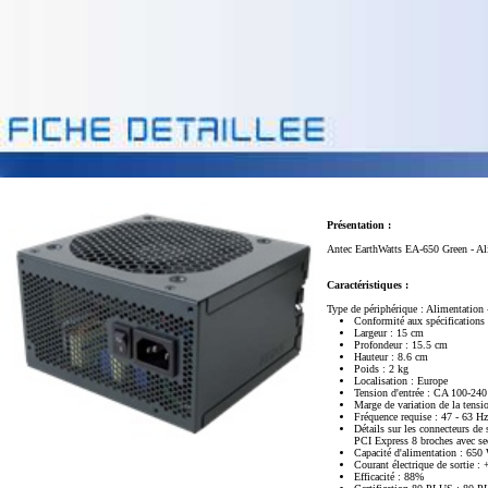
Présentation :
Antec EarthWatts EA-650 Green - Al
Caractéristiques :
Type de périphérique : Alimentation -
Conformité aux spécificatio
Largeur : 15 cm
Profondeur : 15.5 cm
Hauteur : 8.6 cm
Poids : 2 kg
Localisation : Europe
Tension d'entrée : CA 100-24
Marge de variation de la tensi
Fréquence requise : 47 - 63 Hz
Détails sur les connecteurs de
PCI Express 8 broches avec se
Capacité d'alimentation : 650 
Courant électrique de sortie
Efficacité : 88%