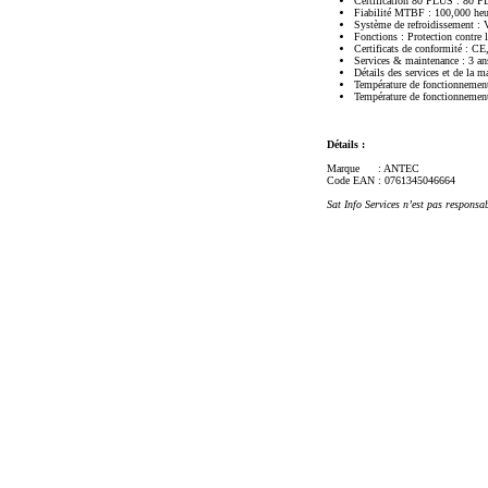
Certification 80 PLUS : 80 
Fiabilité MTBF : 100,000 heu
Système de refroidissement : 
Fonctions : Protection contre l
Certificats de conformité :
Services & maintenance : 3 ans
Détails des services et de la m
Température de fonctionnemen
Température de fonctionnemen
Détails :
Marque
: ANTEC
Code EAN
: 0761345046664
Sat Info Services n’est pas responsa