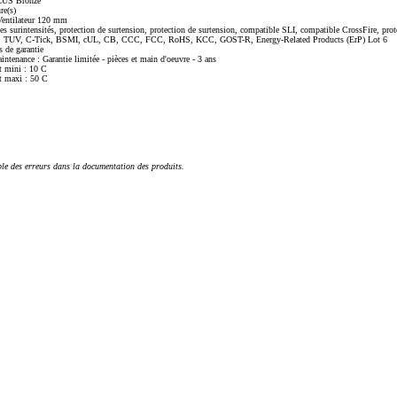
PLUS Bronze
re(s)
Ventilateur 120 mm
es surintensités, protection de surtension, protection de surtension, compatible SLI, compatible CrossFire, prote
 CE, TUV, C-Tick, BSMI, cUL, CB, CCC, FCC, RoHS, KCC, GOST-R, Energy-Related Products (ErP) Lot 6
 de garantie
aintenance : Garantie limitée - pièces et main d'oeuvre - 3 ans
t mini : 10 C
t maxi : 50 C
ble des erreurs dans la documentation des produits.