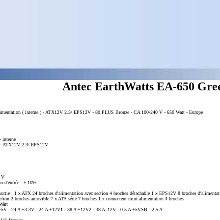
Antec EarthWatts EA-650 Gree
imentation ( interne ) - ATX12V 2.3/ EPS12V - 80 PLUS Bronze - CA 100-240 V - 650 Watt - Europe
 interne
ns : ATX12V 2.3/ EPS12V
0 V
on d'entrée : ± 10%
 sortie : 1 x ATX 24 broches d'alimentation avec section 4 broches détachable 1 x EPS12V 8 broches d'alimenta
ction 2 broches amovible 7 x ATA série 7 broches 1 x connecteur mini-alimentation 4 broches
Watt
 : +5V - 24 A +3.3V - 24 A +12V1 - 38 A +12V2 - 38 A -12V - 0.5 A +5VSB - 2.5 A